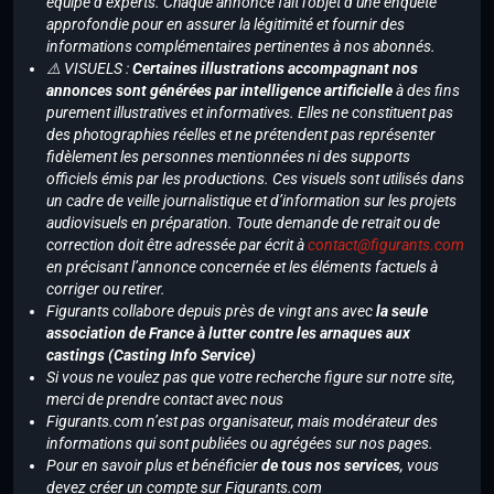
équipe d’experts. Chaque annonce fait l’objet d’une enquête
approfondie pour en assurer la légitimité et fournir des
informations complémentaires pertinentes à nos abonnés.
⚠️ VISUELS :
Certaines illustrations accompagnant nos
annonces sont générées par intelligence artificielle
à des fins
purement illustratives et informatives. Elles ne constituent pas
des photographies réelles et ne prétendent pas représenter
fidèlement les personnes mentionnées ni des supports
officiels émis par les productions. Ces visuels sont utilisés dans
un cadre de veille journalistique et d’information sur les projets
audiovisuels en préparation. Toute demande de retrait ou de
correction doit être adressée par écrit à
contact@figurants.com
en précisant l’annonce concernée et les éléments factuels à
corriger ou retirer.
Figurants collabore depuis près de vingt ans avec
la seule
association de France à lutter contre les arnaques aux
castings (Casting Info Service)
Si vous ne voulez pas que votre recherche figure sur notre site,
merci de prendre contact avec nous
Figurants.com n’est pas organisateur, mais modérateur des
informations qui sont publiées ou agrégées sur nos pages.
Pour en savoir plus et bénéficier
de tous nos services
, vous
devez créer un compte sur Figurants.com