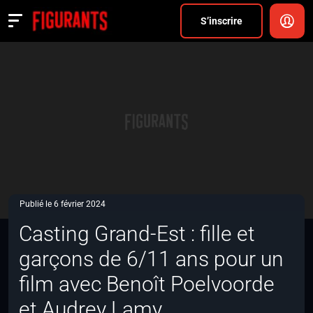
Divers
S’inscrire
Actualités
ANNONCER
FAQ
S’inscrire
CONNEXION
Publié le 6 février 2024
Casting Grand-Est : fille et
garçons de 6/11 ans pour un
film avec Benoît Poelvoorde
et Audrey Lamy