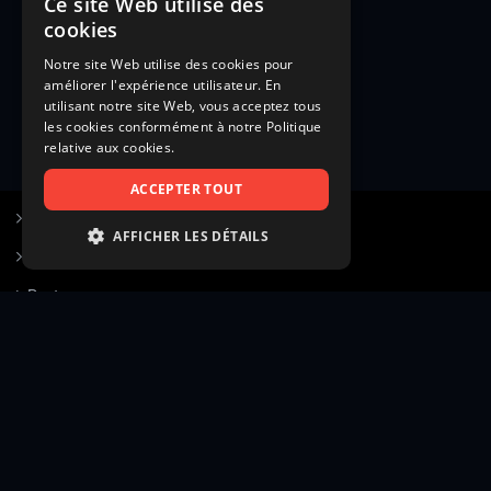
Ce site Web utilise des
cookies
Notre site Web utilise des cookies pour
améliorer l'expérience utilisateur. En
utilisant notre site Web, vous acceptez tous
les cookies conformément à notre Politique
relative aux cookies.
ACCEPTER TOUT
S’inscrire à Figurants.com
AFFICHER LES DÉTAILS
Questions fréquentes
STRICTEMENT NÉCESSAIRES
Poster une annonce
PERFORMANCE
Actualités
CIBLAGE
Voir le hall of fame
FONCTIONNALITÉ
Contact
NON CLASSIFIÉS
Gestion d’abonnement
Transparence des avis