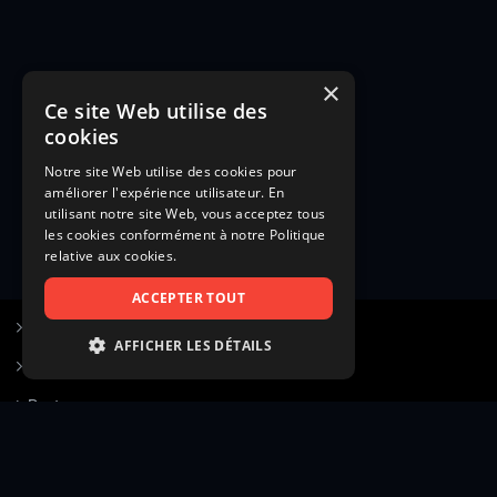
×
Ce site Web utilise des
cookies
Notre site Web utilise des cookies pour
améliorer l'expérience utilisateur. En
utilisant notre site Web, vous acceptez tous
les cookies conformément à notre Politique
relative aux cookies.
ACCEPTER TOUT
S’inscrire à Figurants.com
AFFICHER LES DÉTAILS
Questions fréquentes
STRICTEMENT NÉCESSAIRES
Poster une annonce
PERFORMANCE
Actualités
CIBLAGE
Voir le hall of fame