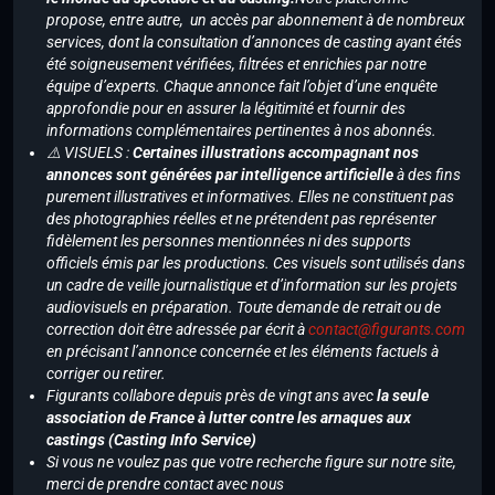
propose, entre autre, un accès par abonnement à de nombreux
services, dont la consultation d’annonces de casting ayant étés
été soigneusement vérifiées, filtrées et enrichies par notre
équipe d’experts. Chaque annonce fait l’objet d’une enquête
approfondie pour en assurer la légitimité et fournir des
informations complémentaires pertinentes à nos abonnés.
⚠️ VISUELS :
Certaines illustrations accompagnant nos
annonces sont générées par intelligence artificielle
à des fins
purement illustratives et informatives. Elles ne constituent pas
des photographies réelles et ne prétendent pas représenter
fidèlement les personnes mentionnées ni des supports
officiels émis par les productions. Ces visuels sont utilisés dans
un cadre de veille journalistique et d’information sur les projets
audiovisuels en préparation. Toute demande de retrait ou de
correction doit être adressée par écrit à
contact@figurants.com
en précisant l’annonce concernée et les éléments factuels à
corriger ou retirer.
Figurants collabore depuis près de vingt ans avec
la seule
association de France à lutter contre les arnaques aux
castings (Casting Info Service)
Si vous ne voulez pas que votre recherche figure sur notre site,
merci de prendre contact avec nous