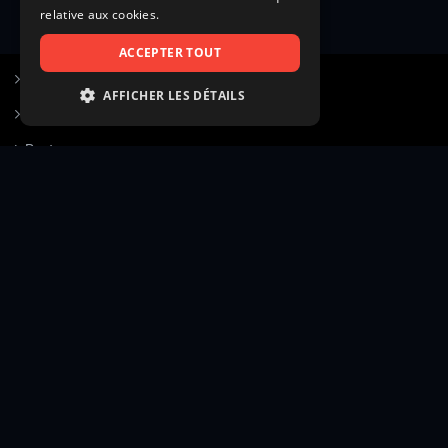
relative aux cookies.
ACCEPTER TOUT
S’inscrire à Figurants.com
AFFICHER LES DÉTAILS
Questions fréquentes
STRICTEMENT NÉCESSAIRES
Poster une annonce
PERFORMANCE
Actualités
CIBLAGE
Voir le hall of fame
FONCTIONNALITÉ
Contact
NON CLASSIFIÉS
Gestion d’abonnement
Transparence des avis
Strictement nécessaires
Performance
Mentions légales
Conditions générales
Ciblage
Fonctionnalité
Confidentialité
Cadre juridique et éditorial
Non classifiés
Création site web twinbi