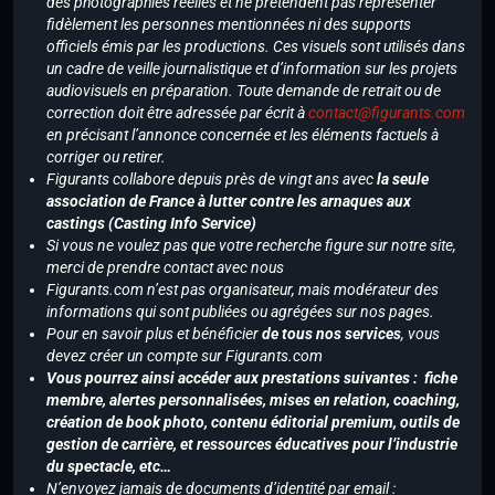
des photographies réelles et ne prétendent pas représenter
fidèlement les personnes mentionnées ni des supports
officiels émis par les productions. Ces visuels sont utilisés dans
un cadre de veille journalistique et d’information sur les projets
audiovisuels en préparation. Toute demande de retrait ou de
correction doit être adressée par écrit à
contact@figurants.com
en précisant l’annonce concernée et les éléments factuels à
corriger ou retirer.
Figurants collabore depuis près de vingt ans avec
la seule
association de France à lutter contre les arnaques aux
castings (Casting Info Service)
Si vous ne voulez pas que votre recherche figure sur notre site,
merci de prendre contact avec nous
Figurants.com n’est pas organisateur, mais modérateur des
informations qui sont publiées ou agrégées sur nos pages.
Pour en savoir plus et bénéficier
de tous nos services
, vous
devez créer un compte sur Figurants.com
Vous pourrez ainsi accéder aux prestations suivantes : fiche
membre, alertes personnalisées, mises en relation, coaching,
création de book photo, contenu éditorial premium, outils de
gestion de carrière, et ressources éducatives pour l’industrie
du spectacle, etc…
N’envoyez jamais de documents d’identité par email :