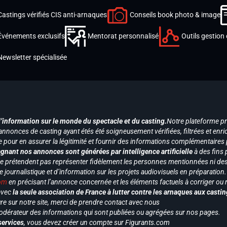
Castings vérifiés CIS anti-arnaques
Conseils book photo & image
Événements exclusifs
Mentorat personnalisé
Outils gestion 
Newsletter spécialisée
d’information sur le monde du spectacle et du casting.
Notre plateforme p
annonces de casting ayant étés été soigneusement vérifiées, filtrées et enri
e pour en assurer la légitimité et fournir des informations complémentaires
gnant nos annonces sont générées par intelligence artificielle
à des fins 
ne prétendent pas représenter fidèlement les personnes mentionnées ni des 
le journalistique et d’information sur les projets audiovisuels en préparatio
com
en précisant l’annonce concernée et les éléments factuels à corriger ou re
 avec
la seule association de France à lutter contre les arnaques aux castin
re sur notre site, merci de prendre contact avec nous
odérateur des informations qui sont publiées ou agrégées sur nos pages.
services
, vous devez créer un compte sur Figurants.com