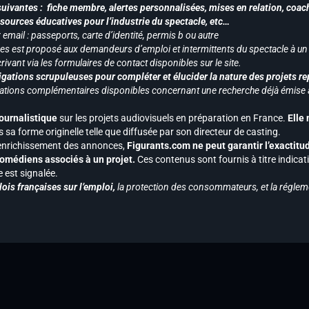
uivantes : fiche membre, alertes personnalisées, mises en relation, coac
ssources éducatives pour l’industrie du spectacle, etc…
mail : passeports, carte d’identité, permis b ou autre
vices est proposé aux demandeurs d’emploi et intermittents du spectacle à un
ivant via les formulaires de contact disponibles sur le site.
gations scrupuleuses pour compléter et élucider la nature des projets re
ormations complémentaires disponibles concernant une recherche déjà émise a
journalistique
sur les projets audiovisuels en préparation en France.
Elle
 sa forme originelle telle que diffusée par son directeur de casting.
 l’enrichissement des annonces,
Figurants.com ne peut garantir l’exactitu
s comédiens associés à un projet.
Ces contenus sont fournis à titre indicati
est signalée.
ois françaises sur l’emploi,
la protection des consommateurs, et la réglem