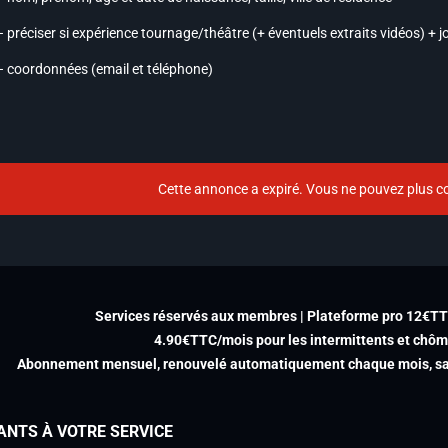
– préciser si expérience tournage/théâtre (+ éventuels extraits vidéos) + 
– coordonnées (email et téléphone)
Cette annonce a expiré. Vous ne pouvez plus co
Services réservés aux membres | Plateforme pro 12€T
4.90€TTC/mois pour les intermittents et chô
Abonnement mensuel, renouvelé automatiquement chaque mois, san
ANTS À VOTRE SERVICE