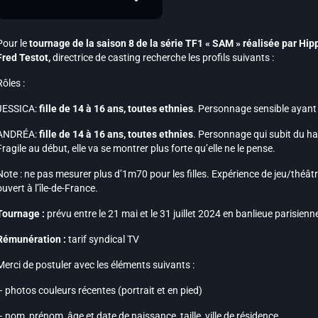
Pour le
tournage de la saison 8 de la série
TF1
« SAM » réalisée par Hip
Fred Testot
,
directrice de casting recherche les profils suivants :
Rôles :
JESSICA:
fille de 14 à 16 ans, toutes ethnies
. Personnage sensible ayant 
ANDRÉA:
fille de 14 à 16 ans, toutes ethnies
. Personnage qui subit du ha
Fragile au début, elle va se montrer plus forte qu’elle ne le pense.
Note :
ne pas mesurer plus d’1m70 pour les filles. Expérience de jeu/théât
ouvert à l’île-de-France.
Tournage :
prévu entre le 21 mai et le 31 juillet 2024 en banlieue parisienne
Rémunération :
tarif syndical TV
Merci de postuler avec les éléments suivants :
– photos couleurs récentes (portrait et en pied)
– nom, prénom, âge et date de naissance, taille, ville de résidence