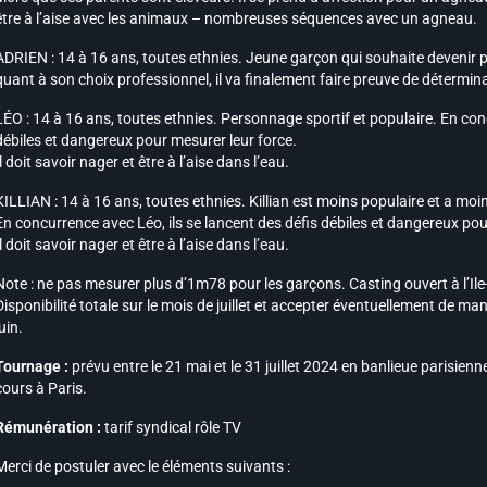
être à l’aise avec les animaux – nombreuses séquences avec un agneau.
ADRIEN : 14 à 16 ans, toutes ethnies. Jeune garçon qui souhaite devenir 
quant à son choix professionnel, il va finalement faire preuve de détermi
LÉO : 14 à 16 ans, toutes ethnies. Personnage sportif et populaire. En concu
débiles et dangereux pour mesurer leur force.
Il doit savoir nager et être à l’aise dans l’eau.
KILLIAN : 14 à 16 ans, toutes ethnies. Killian est moins populaire et a moin
En concurrence avec Léo, ils se lancent des défis débiles et dangereux pou
Il doit savoir nager et être à l’aise dans l’eau.
Note :
ne pas mesurer plus d’1m78 pour les garçons. Casting ouvert à l’Ile-d
Disponibilité totale sur le mois de juillet et accepter éventuellement de ma
juin.
Tournage :
prévu entre le 21 mai et le 31 juillet 2024 en banlieue parisien
cours à Paris.
Rémunération :
tarif syndical rôle TV
Merci de postuler avec le éléments suivants :