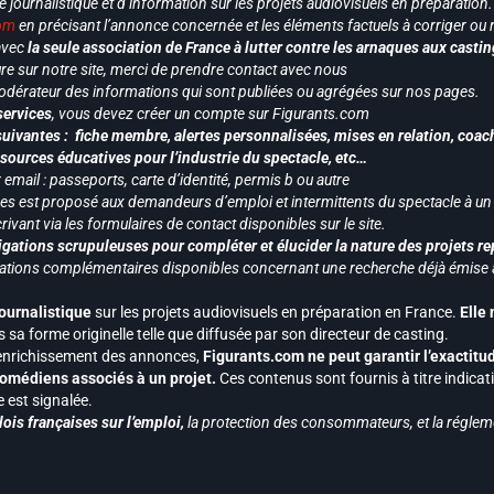
le journalistique et d’information sur les projets audiovisuels en préparatio
com
en précisant l’annonce concernée et les éléments factuels à corriger ou re
 avec
la seule association de France à lutter contre les arnaques aux castin
re sur notre site, merci de prendre contact avec nous
odérateur des informations qui sont publiées ou agrégées sur nos pages.
services
, vous devez créer un compte sur Figurants.com
uivantes : fiche membre, alertes personnalisées, mises en relation, coac
ssources éducatives pour l’industrie du spectacle, etc…
mail : passeports, carte d’identité, permis b ou autre
vices est proposé aux demandeurs d’emploi et intermittents du spectacle à un
ivant via les formulaires de contact disponibles sur le site.
gations scrupuleuses pour compléter et élucider la nature des projets re
ormations complémentaires disponibles concernant une recherche déjà émise a
journalistique
sur les projets audiovisuels en préparation en France.
Elle
 sa forme originelle telle que diffusée par son directeur de casting.
 l’enrichissement des annonces,
Figurants.com ne peut garantir l’exactitu
s comédiens associés à un projet.
Ces contenus sont fournis à titre indicati
est signalée.
ois françaises sur l’emploi,
la protection des consommateurs, et la réglem