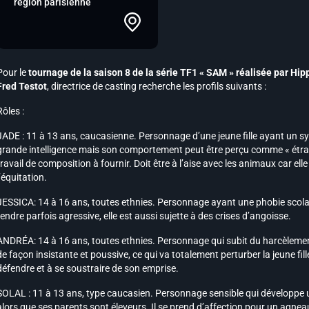
région parisienne
Pour le
tournage de la saison 8 de la série TF1 « SAM » réalisée par Hip
Fred Testot
, directrice de casting recherche les profils suivants :
Rôles :
JADE : 11 à 13 ans, caucasienne. Personnage d’une jeune fille ayant un s
grande intelligence mais son comportement peut être perçu comme « étra
travail de composition à fournir. Doit être à l’aise avec les animaux car ell
l’équitation.
JESSICA: 14 à 16 ans, toutes ethnies. Personnage ayant une phobie scolaire 
rendre parfois agressive, elle est aussi sujette à des crises d’angoisse.
ANDRÉA: 14 à 16 ans, toutes ethnies. Personnage qui subit du harcèlement 
de façon insistante et poussive, ce qui va totalement perturber la jeune fill
défendre et à se soustraire de son emprise.
SOLAL : 11 à 13 ans, type caucasien. Personnage sensible qui développe 
alors que ses parents sont éleveurs. Il se prend d’affection pour un agneau 