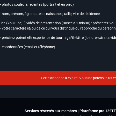
– photos couleurs récentes (portrait et en pied)
– nom, prénom, âg et date de naissance, taille, ville de résidence
Lien (YouTube,..) vidéo de présentation (30sec à 1 min30) : présentez-vous
– votre caractère et/ou de ce qui vous distingue ou rapproche du personn
– précisez potentielle expérience de tournage/théâtre (joindre extraits vid
– coordonnées (email et téléphone)
Cette annonce a expiré. Vous ne pouvez plus co
Services réservés aux membres | Plateforme pro 12€T