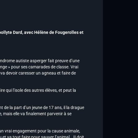
pollyte Dard,
avec Hélène de Fougerolles et
yndrome autiste asperger fait preuve d’une
nge » pour ses camarades de classe. Vrai
e va devoir caresser un agneau et faire de
qui l’isole des autres élèves, et peut la
de la part d’un jeune de 17 ans, il la drague
e, mais elle va finalement parvenir à se
un vrai engagement pour la cause animale,
et va tout faire pour sauver l’animal… II doit