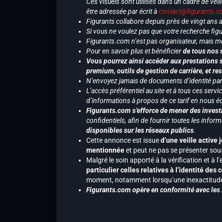
Ces visuels sont utilisés dans un cadre de veil
être adressée par écrit à
contact@figurants.
Figurants collabore depuis près de vingt ans
Si vous ne voulez pas que votre recherche figu
Figurants.com n’est pas organisateur, mais m
Pour en savoir plus et bénéficier
de tous nos 
Vous pourrez ainsi accéder aux prestations s
premium, outils de gestion de carrière, et re
N’envoyez jamais de documents d’identité par e
L’accès préférentiel au site et à tous ces ser
d’informations à propos de ce tarif en nous écr
Figurants.com s’efforce de mener des investi
confidentiels, afin de fournir toutes les inf
disponibles sur les réseaux publics
.
Cette annonce est issue
d’une veille active 
mentionnée
et peut ne pas se présenter sous
Malgré le soin apporté à la vérification et à
particulier celles relatives à l’identité de
moment, notamment lorsqu’une inexactitude 
Figurants.com opère en conformité avec les l