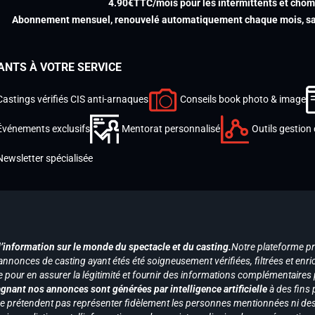
4.90€TTC/mois pour les intermittents et chô
Abonnement mensuel, renouvelé automatiquement chaque mois, san
ANTS À VOTRE SERVICE
Castings vérifiés CIS anti-arnaques
Conseils book photo & image
Événements exclusifs
Mentorat personnalisé
Outils gestion 
Newsletter spécialisée
d’information sur le monde du spectacle et du casting.
Notre plateforme p
annonces de casting ayant étés été soigneusement vérifiées, filtrées et enri
e pour en assurer la légitimité et fournir des informations complémentaires
gnant nos annonces sont générées par intelligence artificielle
à des fins 
ne prétendent pas représenter fidèlement les personnes mentionnées ni des 