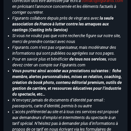
correction doit être adressée par écrit à
contact@figurants.com
en précisant l’annonce concernée et les éléments factuels à
corriger ou retirer.
Figurants collabore depuis près de vingt ans avec
la seule
association de France à lutter contre les arnaques aux
castings (Casting Info Service)
Si vous ne voulez pas que votre recherche figure sur notre site,
merci de prendre contact avec nous
Figurants.com n’est pas organisateur, mais modérateur des
informations qui sont publiées ou agrégées sur nos pages.
Pour en savoir plus et bénéficier
de tous nos services
, vous
devez créer un compte sur Figurants.com
Vous pourrez ainsi accéder aux prestations suivantes : fiche
membre, alertes personnalisées, mises en relation, coaching,
création de book photo, contenu éditorial premium, outils de
gestion de carrière, et ressources éducatives pour l’industrie
du spectacle, etc…
N’envoyez jamais de documents d’identité par email :
passeports, carte d’identité, permis b ou autre
L’accès préférentiel au site et à tous ces services est proposé
aux demandeurs d’emploi et intermittents du spectacle à un
tarif spécial. N’hésitez pas à demander plus d’informations à
propos de ce tarif en nous écrivant via les formulaires de