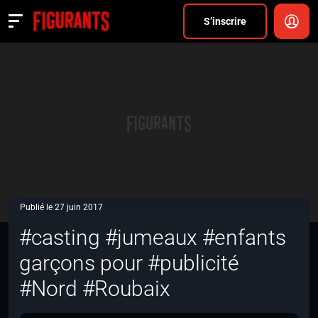
Divers
S’inscrire
Actualités
ANNONCER
FAQ
S’inscrire
CONNEXION
Publié le 27 juin 2017
#casting #jumeaux #enfants
garçons pour #publicité
#Nord #Roubaix