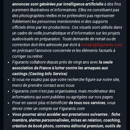
annonces sont générées par intelligence artificielle
à des fins
purement illustratives et informatives. Elles ne constituent pas
des photographies réelles et ne prétendent pas représenter
fidèlement les personnes mentionnées ni des supports
officiels émis par les productions. Ces visuels sont utilisés dans
un cadre de veille journalistique et d’information sur les projets
audiovisuels en préparation. Toute demande de retrait ou de
correction doit être adressée par écrit à
contact@figurants.com
en précisant l’annonce concernée et les éléments factuels à
corriger ou retirer.
Figurants collabore depuis près de vingt ans avec
la seule
association de France à lutter contre les arnaques aux
castings (Casting Info Service)
Si vous ne voulez pas que votre recherche figure sur notre site,
merci de prendre contact avec nous
Figurants.com n’est pas organisateur, mais modérateur des
informations qui sont publiées ou agrégées sur nos pages.
Pour en savoir plus et bénéficier
de tous nos services
, vous
devez créer un compte sur Figurants.com
Vous pourrez ainsi accéder aux prestations suivantes : fiche
membre, alertes personnalisées, mises en relation, coaching,
création de book photo, contenu éditorial premium, outils de