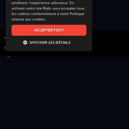
améliorer l'expérience utilisateur. En
utilisant notre site Web, vous acceptez tous
les cookies conformément à notre Politique
relative aux cookies.
ACCEPTER TOUT
S’inscrire à Figurants.com
AFFICHER LES DÉTAILS
Questions fréquentes
STRICTEMENT NÉCESSAIRES
Poster une annonce
PERFORMANCE
Actualités
CIBLAGE
Voir le hall of fame
FONCTIONNALITÉ
Contact
NON CLASSIFIÉS
Gestion d’abonnement
Transparence des avis
Strictement nécessaires
Performance
Mentions légales
Conditions générales