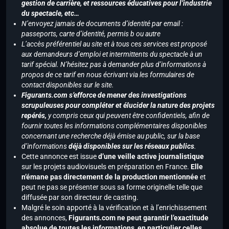
gestion de carrière, et ressources éducatives pour l’industrie
du spectacle, etc…
N’envoyez jamais de documents d’identité par email :
passeports, carte d’identité, permis b ou autre
L’accès préférentiel au site et à tous ces services est proposé
aux demandeurs d’emploi et intermittents du spectacle à un
tarif spécial. N’hésitez pas à demander plus d’informations à
propos de ce tarif en nous écrivant via les formulaires de
contact disponibles sur le site.
Figurants.com s’efforce de mener des investigations
scrupuleuses pour compléter et élucider la nature des projets
repérés,
y compris ceux qui peuvent être confidentiels, afin de
fournir toutes les informations complémentaires disponibles
concernant une recherche déjà émise au public, sur la base
d’informations
déjà disponibles sur les réseaux publics
.
Cette annonce est issue
d’une veille active journalistique
sur les projets audiovisuels en préparation en France.
Elle
n’émane pas directement de la production mentionnée
et
peut ne pas se présenter sous sa forme originelle telle que
diffusée par son directeur de casting.
Malgré le soin apporté à la vérification et à l’enrichissement
des annonces,
Figurants.com ne peut garantir l’exactitude
absolue de toutes les informations, en particulier celles