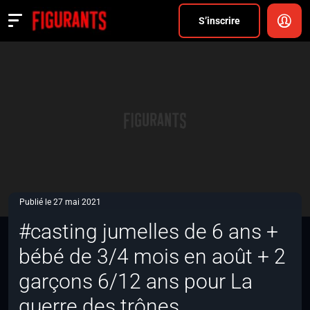
Divers
S’inscrire
Actualités
ANNONCER
FAQ
S’inscrire
CONNEXION
Publié le 27 mai 2021
#casting jumelles de 6 ans +
bébé de 3/4 mois en août + 2
garçons 6/12 ans pour La
guerre des trônes