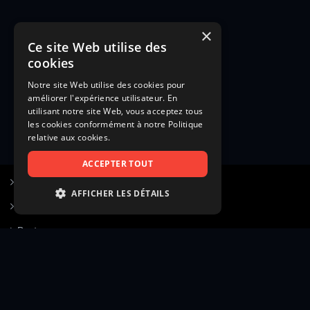
×
Ce site Web utilise des
cookies
Notre site Web utilise des cookies pour
améliorer l'expérience utilisateur. En
utilisant notre site Web, vous acceptez tous
les cookies conformément à notre Politique
relative aux cookies.
ACCEPTER TOUT
S’inscrire à Figurants.com
AFFICHER LES DÉTAILS
Questions fréquentes
STRICTEMENT NÉCESSAIRES
Poster une annonce
PERFORMANCE
Actualités
CIBLAGE
Voir le hall of fame
FONCTIONNALITÉ
Contact