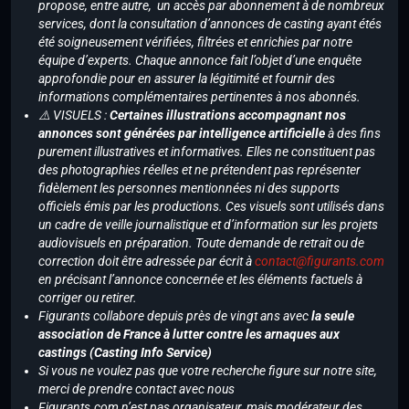
propose, entre autre, un accès par abonnement à de nombreux
services, dont la consultation d’annonces de casting ayant étés
été soigneusement vérifiées, filtrées et enrichies par notre
équipe d’experts. Chaque annonce fait l’objet d’une enquête
approfondie pour en assurer la légitimité et fournir des
informations complémentaires pertinentes à nos abonnés.
⚠️ VISUELS :
Certaines illustrations accompagnant nos
annonces sont générées par intelligence artificielle
à des fins
purement illustratives et informatives. Elles ne constituent pas
des photographies réelles et ne prétendent pas représenter
fidèlement les personnes mentionnées ni des supports
officiels émis par les productions. Ces visuels sont utilisés dans
un cadre de veille journalistique et d’information sur les projets
audiovisuels en préparation. Toute demande de retrait ou de
correction doit être adressée par écrit à
contact@figurants.com
en précisant l’annonce concernée et les éléments factuels à
corriger ou retirer.
Figurants collabore depuis près de vingt ans avec
la seule
association de France à lutter contre les arnaques aux
castings (Casting Info Service)
Si vous ne voulez pas que votre recherche figure sur notre site,
merci de prendre contact avec nous
Figurants.com n’est pas organisateur, mais modérateur des