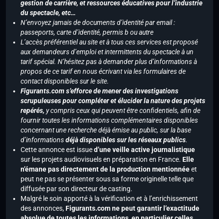
gestion de carrière, et ressources éducatives pour l’industrie
du spectacle, etc…
N’envoyez jamais de documents d’identité par email :
passeports, carte d’identité, permis b ou autre
L’accès préférentiel au site et à tous ces services est proposé
aux demandeurs d’emploi et intermittents du spectacle à un
tarif spécial. N’hésitez pas à demander plus d’informations à
propos de ce tarif en nous écrivant via les formulaires de
contact disponibles sur le site.
Figurants.com s’efforce de mener des investigations
scrupuleuses pour compléter et élucider la nature des projets
repérés,
y compris ceux qui peuvent être confidentiels, afin de
fournir toutes les informations complémentaires disponibles
concernant une recherche déjà émise au public, sur la base
d’informations
déjà disponibles sur les réseaux publics
.
Cette annonce est issue
d’une veille active journalistique
sur les projets audiovisuels en préparation en France.
Elle
n’émane pas directement de la production mentionnée
et
peut ne pas se présenter sous sa forme originelle telle que
diffusée par son directeur de casting.
Malgré le soin apporté à la vérification et à l’enrichissement
des annonces,
Figurants.com ne peut garantir l’exactitude
absolue de toutes les informations, en particulier celles