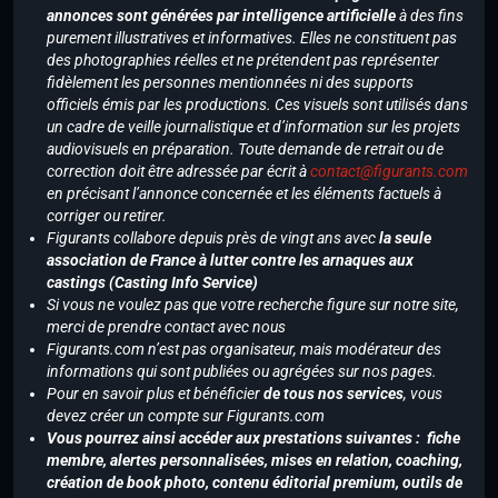
annonces sont générées par intelligence artificielle
à des fins
purement illustratives et informatives. Elles ne constituent pas
des photographies réelles et ne prétendent pas représenter
fidèlement les personnes mentionnées ni des supports
officiels émis par les productions. Ces visuels sont utilisés dans
un cadre de veille journalistique et d’information sur les projets
audiovisuels en préparation. Toute demande de retrait ou de
correction doit être adressée par écrit à
contact@figurants.com
en précisant l’annonce concernée et les éléments factuels à
corriger ou retirer.
Figurants collabore depuis près de vingt ans avec
la seule
association de France à lutter contre les arnaques aux
castings (Casting Info Service)
Si vous ne voulez pas que votre recherche figure sur notre site,
merci de prendre contact avec nous
Figurants.com n’est pas organisateur, mais modérateur des
informations qui sont publiées ou agrégées sur nos pages.
Pour en savoir plus et bénéficier
de tous nos services
, vous
devez créer un compte sur Figurants.com
Vous pourrez ainsi accéder aux prestations suivantes : fiche
membre, alertes personnalisées, mises en relation, coaching,
création de book photo, contenu éditorial premium, outils de