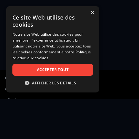
×
Ce site Web utilise des
cookies
Notre site Web utilise des cookies pour
améliorer l'expérience utilisateur. En
utilisant notre site Web, vous acceptez tous
les cookies conformément à notre Politique
relative aux cookies.
ACCEPTER TOUT
S’inscrire à Figurants.com
AFFICHER LES DÉTAILS
Questions fréquentes
STRICTEMENT NÉCESSAIRES
Poster une annonce
PERFORMANCE
Actualités
CIBLAGE
Voir le hall of fame
FONCTIONNALITÉ
Contact