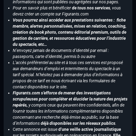
informations qui sont publiées ou agrégées sur nos pages.
Pour en savoir plus et bénéficier
de tous nos services
, vous
devez créer un compte sur Figurants.com
Vous pourrez ainsi accéder aux prestations suivantes : fiche
membre, alertes personnalisées, mises en relation, coaching,
création de book photo, contenu éditorial premium, outils de
gestion de carrière, et ressources éducatives pour l’industrie
du spectacle, etc…
N’envoyez jamais de documents d’identité par email :
passeports, carte d’identité, permis b ou autre
L’accès préférentiel au site et à tous ces services est proposé
aux demandeurs d’emploi et intermittents du spectacle à un
tarif spécial. N’hésitez pas à demander plus d’informations à
propos de ce tarif en nous écrivant via les formulaires de
contact disponibles sur le site.
Figurants.com s’efforce de mener des investigations
scrupuleuses pour compléter et élucider la nature des projets
repérés,
y compris ceux qui peuvent être confidentiels, afin de
fournir toutes les informations complémentaires disponibles
concernant une recherche déjà émise au public, sur la base
d’informations
déjà disponibles sur les réseaux publics
.
Cette annonce est issue
d’une veille active journalistique
sur les projets audiovisuels en préparation en France.
Elle