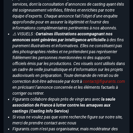
services, dont la consultation d’annonces de casting ayant étés
été soigneusement vérifiées, filtrées et enrichies par notre
équipe d’experts. Chaque annonce fait l’objet d’une enquête
approfondie pour en assurer la légitimité et fournir des
informations complémentaires pertinentes à nos abonnés.
⚠️ VISUELS :
Certaines illustrations accompagnant nos
annonces sont générées par intelligence artificielle
à des fins
purement illustratives et informatives. Elles ne constituent pas
des photographies réelles et ne prétendent pas représenter
fidèlement les personnes mentionnées ni des supports
officiels émis par les productions. Ces visuels sont utilisés dans
un cadre de veille journalistique et d’information sur les projets
audiovisuels en préparation. Toute demande de retrait ou de
correction doit être adressée par écrit à
contact@figurants.com
en précisant l’annonce concernée et les éléments factuels à
corriger ou retirer.
Figurants collabore depuis près de vingt ans avec
la seule
association de France à lutter contre les arnaques aux
castings (Casting Info Service)
Si vous ne voulez pas que votre recherche figure sur notre site,
merci de prendre contact avec nous
Figurants.com n’est pas organisateur, mais modérateur des