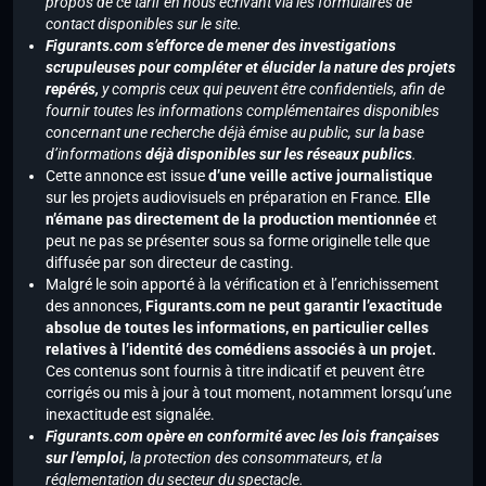
propos de ce tarif en nous écrivant via les formulaires de
contact disponibles sur le site.
Figurants.com s’efforce de mener des investigations
scrupuleuses pour compléter et élucider la nature des projets
repérés,
y compris ceux qui peuvent être confidentiels, afin de
fournir toutes les informations complémentaires disponibles
concernant une recherche déjà émise au public, sur la base
d’informations
déjà disponibles sur les réseaux publics
.
Cette annonce est issue
d’une veille active journalistique
sur les projets audiovisuels en préparation en France.
Elle
n’émane pas directement de la production mentionnée
et
peut ne pas se présenter sous sa forme originelle telle que
diffusée par son directeur de casting.
Malgré le soin apporté à la vérification et à l’enrichissement
des annonces,
Figurants.com ne peut garantir l’exactitude
absolue de toutes les informations, en particulier celles
relatives à l’identité des comédiens associés à un projet.
Ces contenus sont fournis à titre indicatif et peuvent être
corrigés ou mis à jour à tout moment, notamment lorsqu’une
inexactitude est signalée.
Figurants.com opère en conformité avec les lois françaises
sur l’emploi,
la protection des consommateurs, et la
réglementation du secteur du spectacle.