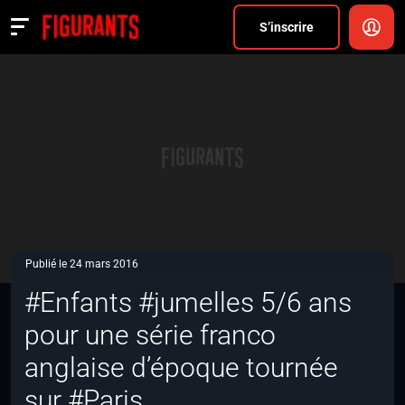
Divers
S’inscrire
Actualités
ANNONCER
FAQ
S’inscrire
CONNEXION
Publié le 24 mars 2016
#Enfants #jumelles 5/6 ans
pour une série franco
anglaise d’époque tournée
sur #Paris