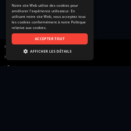
Notre site Web utilise des cookies pour
améliorer l'expérience utilisateur. En
utilisant notre site Web, vous acceptez tous
les cookies conformément à notre Politique
relative aux cookies.
ACCEPTER TOUT
S’inscrire à Figurants.com
AFFICHER LES DÉTAILS
Questions fréquentes
STRICTEMENT NÉCESSAIRES
Poster une annonce
PERFORMANCE
Actualités
CIBLAGE
Voir le hall of fame
FONCTIONNALITÉ
Contact
NON CLASSIFIÉS
Gestion d’abonnement
Transparence des avis