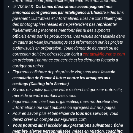
informations complémentaires pertinentes à nos abonnés.
⚠️ VISUELS :
Certaines illustrations accompagnant nos
annonces sont générées par intelligence artificielle
à des fins
purement illustratives et informatives. Elles ne constituent pas
des photographies réelles et ne prétendent pas représenter
fidèlement les personnes mentionnées ni des supports
officiels émis par les productions. Ces visuels sont utilisés dans
un cadre de veille journalistique et d’information sur les projets
audiovisuels en préparation. Toute demande de retrait ou de
correction doit être adressée par écrit à
contact@figurants.com
en précisant l’annonce concernée et les éléments factuels à
corriger ou retirer.
Figurants collabore depuis près de vingt ans avec
la seule
association de France à lutter contre les arnaques aux
castings (Casting Info Service)
Si vous ne voulez pas que votre recherche figure sur notre site,
merci de prendre contact avec nous
Figurants.com n’est pas organisateur, mais modérateur des
informations qui sont publiées ou agrégées sur nos pages.
Pour en savoir plus et bénéficier
de tous nos services
, vous
devez créer un compte sur Figurants.com
Vous pourrez ainsi accéder aux prestations suivantes : fiche
membre, alertes personnalisées, mises en relation, coaching,