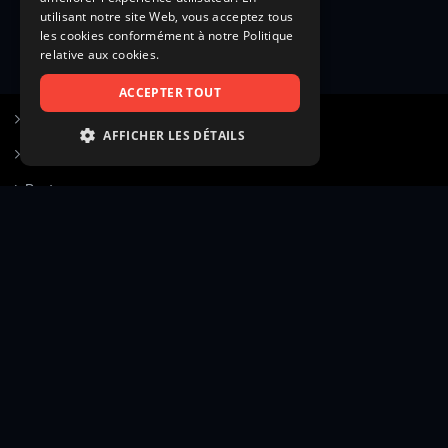
utilisant notre site Web, vous acceptez tous
les cookies conformément à notre Politique
relative aux cookies.
ACCEPTER TOUT
S’inscrire à Figurants.com
AFFICHER LES DÉTAILS
Questions fréquentes
STRICTEMENT NÉCESSAIRES
Poster une annonce
PERFORMANCE
Actualités
CIBLAGE
Voir le hall of fame
FONCTIONNALITÉ
Contact
NON CLASSIFIÉS
Gestion d’abonnement
Transparence des avis
Strictement nécessaires
Performance
Mentions légales
Conditions générales
Ciblage
Fonctionnalité