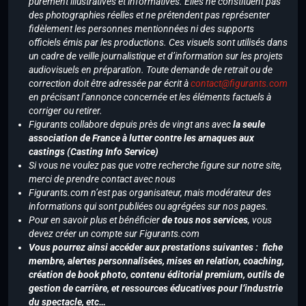
purement illustratives et informatives. Elles ne constituent pas
des photographies réelles et ne prétendent pas représenter
fidèlement les personnes mentionnées ni des supports
officiels émis par les productions. Ces visuels sont utilisés dans
un cadre de veille journalistique et d’information sur les projets
audiovisuels en préparation. Toute demande de retrait ou de
correction doit être adressée par écrit à
contact@figurants.com
en précisant l’annonce concernée et les éléments factuels à
corriger ou retirer.
Figurants collabore depuis près de vingt ans avec
la seule
association de France à lutter contre les arnaques aux
castings (Casting Info Service)
Si vous ne voulez pas que votre recherche figure sur notre site,
merci de prendre contact avec nous
Figurants.com n’est pas organisateur, mais modérateur des
informations qui sont publiées ou agrégées sur nos pages.
Pour en savoir plus et bénéficier
de tous nos services
, vous
devez créer un compte sur Figurants.com
Vous pourrez ainsi accéder aux prestations suivantes : fiche
membre, alertes personnalisées, mises en relation, coaching,
création de book photo, contenu éditorial premium, outils de
gestion de carrière, et ressources éducatives pour l’industrie
du spectacle, etc…