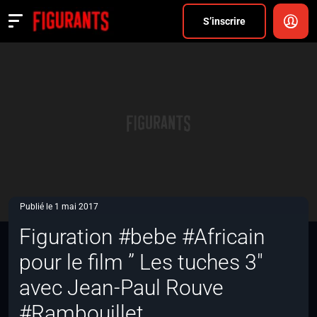
Divers
S’inscrire
Actualités
ANNONCER
FAQ
S’inscrire
CONNEXION
Publié le 1 mai 2017
Figuration #bebe #Africain
pour le film ” Les tuches 3″
avec Jean-Paul Rouve
#Rambouillet