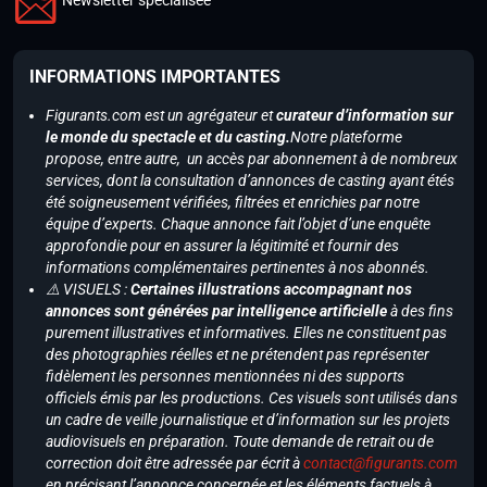
INFORMATIONS IMPORTANTES
Figurants.com est un agrégateur et
curateur d’information sur
le monde du spectacle et du casting.
Notre plateforme
propose, entre autre, un accès par abonnement à de nombreux
services, dont la consultation d’annonces de casting ayant étés
été soigneusement vérifiées, filtrées et enrichies par notre
équipe d’experts. Chaque annonce fait l’objet d’une enquête
approfondie pour en assurer la légitimité et fournir des
informations complémentaires pertinentes à nos abonnés.
⚠️ VISUELS :
Certaines illustrations accompagnant nos
annonces sont générées par intelligence artificielle
à des fins
purement illustratives et informatives. Elles ne constituent pas
des photographies réelles et ne prétendent pas représenter
fidèlement les personnes mentionnées ni des supports
officiels émis par les productions. Ces visuels sont utilisés dans
un cadre de veille journalistique et d’information sur les projets
audiovisuels en préparation. Toute demande de retrait ou de
correction doit être adressée par écrit à
contact@figurants.com
en précisant l’annonce concernée et les éléments factuels à