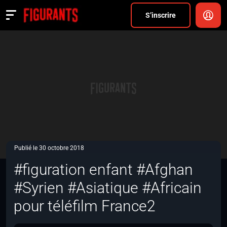
Divers
S’inscrire
Actualités
ANNONCER
FAQ
S’inscrire
CONNEXION
Publié le 30 octobre 2018
#figuration enfant #Afghan
#Syrien #Asiatique #Africain
pour téléfilm France2