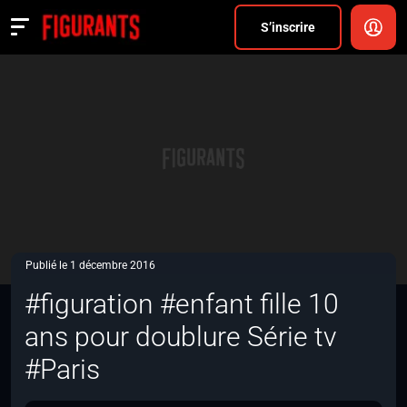
Divers
S’inscrire
Actualités
ANNONCER
FAQ
S’inscrire
CONNEXION
Publié le 1 décembre 2016
#figuration #enfant fille 10
ans pour doublure Série tv
#Paris