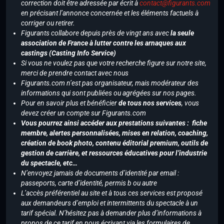
correction doit être adressée par écrit à
contact@figurants.com
en précisant l’annonce concernée et les éléments factuels à
corriger ou retirer.
Figurants collabore depuis près de vingt ans avec
la seule
association de France à lutter contre les arnaques aux
castings (Casting Info Service)
Si vous ne voulez pas que votre recherche figure sur notre site,
merci de prendre contact avec nous
Figurants.com n’est pas organisateur, mais modérateur des
informations qui sont publiées ou agrégées sur nos pages.
Pour en savoir plus et bénéficier
de tous nos services
, vous
devez créer un compte sur Figurants.com
Vous pourrez ainsi accéder aux prestations suivantes : fiche
membre, alertes personnalisées, mises en relation, coaching,
création de book photo, contenu éditorial premium, outils de
gestion de carrière, et ressources éducatives pour l’industrie
du spectacle, etc…
N’envoyez jamais de documents d’identité par email :
passeports, carte d’identité, permis b ou autre
L’accès préférentiel au site et à tous ces services est proposé
aux demandeurs d’emploi et intermittents du spectacle à un
tarif spécial. N’hésitez pas à demander plus d’informations à
propos de ce tarif en nous écrivant via les formulaires de