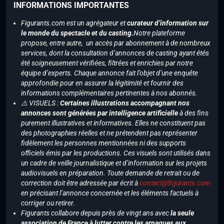
INFORMATIONS IMPORTANTES
Figurants.com est un agrégateur et
curateur d’information sur
le monde du spectacle et du casting.
Notre plateforme
propose, entre autre, un accès par abonnement à de nombreux
services, dont la consultation d’annonces de casting ayant étés
été soigneusement vérifiées, filtrées et enrichies par notre
équipe d’experts. Chaque annonce fait l’objet d’une enquête
approfondie pour en assurer la légitimité et fournir des
informations complémentaires pertinentes à nos abonnés.
⚠️ VISUELS :
Certaines illustrations accompagnant nos
annonces sont générées par intelligence artificielle
à des fins
purement illustratives et informatives. Elles ne constituent pas
des photographies réelles et ne prétendent pas représenter
fidèlement les personnes mentionnées ni des supports
officiels émis par les productions. Ces visuels sont utilisés dans
un cadre de veille journalistique et d’information sur les projets
audiovisuels en préparation. Toute demande de retrait ou de
correction doit être adressée par écrit à
contact@figurants.com
en précisant l’annonce concernée et les éléments factuels à
corriger ou retirer.
Figurants collabore depuis près de vingt ans avec
la seule
association de France à lutter contre les arnaques aux