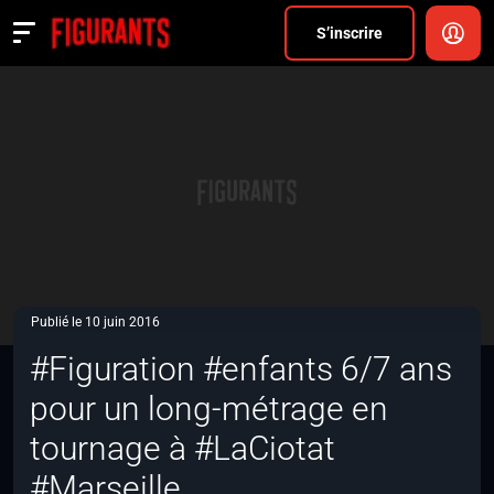
Divers
S’inscrire
Actualités
ANNONCER
FAQ
S’inscrire
CONNEXION
Publié le 10 juin 2016
#Figuration #enfants 6/7 ans
pour un long-métrage en
tournage à #LaCiotat
#Marseille