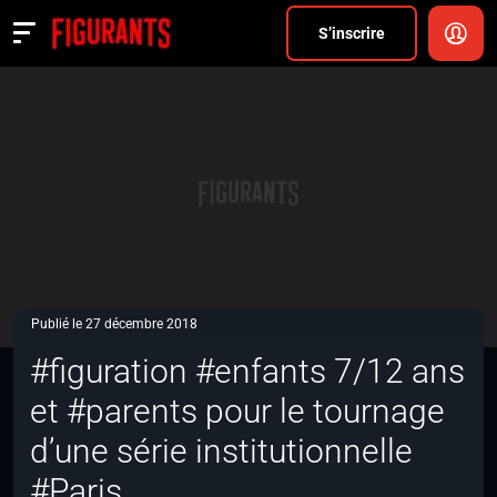
Divers
S’inscrire
Actualités
ANNONCER
FAQ
S’inscrire
CONNEXION
Publié le 27 décembre 2018
#figuration #enfants 7/12 ans
et #parents pour le tournage
d’une série institutionnelle
#Paris