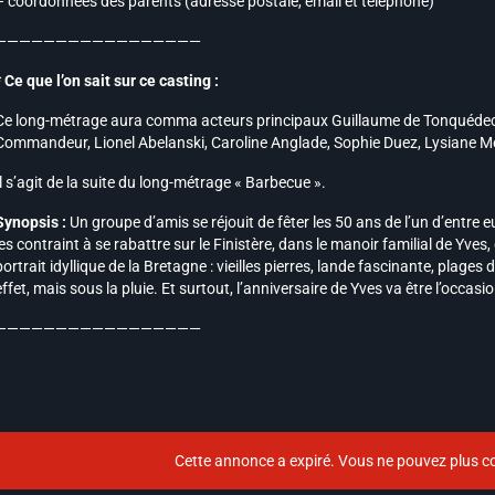
– coordonnées des parents (adresse postale, email et téléphone)
—————————————————
* Ce que l’on sait sur ce casting :
Ce long-métrage aura comma acteurs principaux Guillaume de Tonquédec
Commandeur, Lionel Abelanski, Caroline Anglade, Sophie Duez, Lysiane Mei
Il s’agit de la suite du long-métrage « Barbecue ».
Synopsis :
Un groupe d’amis se réjouit de fêter les 50 ans de l’un d’entre e
les contraint à se rabattre sur le Finistère, dans le manoir familial de Yves,
portrait idyllique de la Bretagne : vieilles pierres, lande fascinante, plages 
effet, mais sous la pluie. Et surtout, l’anniversaire de Yves va être l’occas
—————————————————
Cette annonce a expiré. Vous ne pouvez plus co