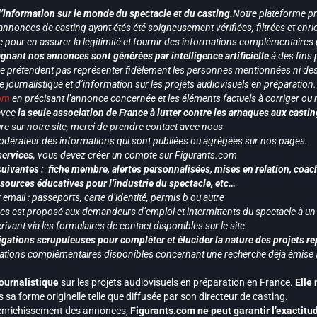
d’information sur le monde du spectacle et du casting.
Notre plateforme p
annonces de casting ayant étés été soigneusement vérifiées, filtrées et enri
e pour en assurer la légitimité et fournir des informations complémentaires
gnant nos annonces sont générées par intelligence artificielle
à des fins 
ne prétendent pas représenter fidèlement les personnes mentionnées ni des 
le journalistique et d’information sur les projets audiovisuels en préparatio
com
en précisant l’annonce concernée et les éléments factuels à corriger ou re
 avec
la seule association de France à lutter contre les arnaques aux castin
re sur notre site, merci de prendre contact avec nous
odérateur des informations qui sont publiées ou agrégées sur nos pages.
services
, vous devez créer un compte sur Figurants.com
uivantes : fiche membre, alertes personnalisées, mises en relation, coac
ssources éducatives pour l’industrie du spectacle, etc…
mail : passeports, carte d’identité, permis b ou autre
vices est proposé aux demandeurs d’emploi et intermittents du spectacle à un
ivant via les formulaires de contact disponibles sur le site.
gations scrupuleuses pour compléter et élucider la nature des projets re
ormations complémentaires disponibles concernant une recherche déjà émise a
journalistique
sur les projets audiovisuels en préparation en France.
Elle
 sa forme originelle telle que diffusée par son directeur de casting.
 l’enrichissement des annonces,
Figurants.com ne peut garantir l’exactitu