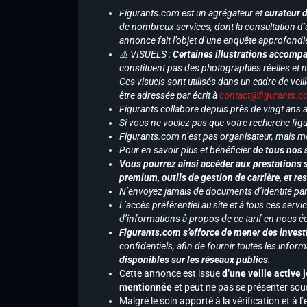
Figurants.com est un agrégateur et
curateur 
de nombreux services, dont la consultation d’
annonce fait l’objet d’une enquête approfondi
⚠️ VISUELS :
Certaines illustrations accompa
constituent pas des photographies réelles et 
Ces visuels sont utilisés dans un cadre de veil
être adressée par écrit à
contact@figurants.
Figurants collabore depuis près de vingt ans
Si vous ne voulez pas que votre recherche figu
Figurants.com n’est pas organisateur, mais m
Pour en savoir plus et bénéficier
de tous nos 
Vous pourrez ainsi accéder aux prestations s
premium, outils de gestion de carrière, et re
N’envoyez jamais de documents d’identité par e
L’accès préférentiel au site et à tous ces ser
d’informations à propos de ce tarif en nous écr
Figurants.com s’efforce de mener des investi
confidentiels, afin de fournir toutes les inf
disponibles sur les réseaux publics
.
Cette annonce est issue
d’une veille active 
mentionnée
et peut ne pas se présenter sous
Malgré le soin apporté à la vérification et à