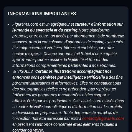
INFORMATIONS IMPORTANTES
Figurants.com est un agrégateur et
curateur d’information sur
le monde du spectacle et du casting.
Notre plateforme
propose, entre autre, un accès par abonnement à de nombreux
services, dont la consultation d’annonces de casting ayant étés
été soigneusement vérifiées, filtrées et enrichies par notre
équipe d’experts. Chaque annonce fait l’objet d’une enquête
approfondie pour en assurer la légitimité et fournir des
informations complémentaires pertinentes à nos abonnés.
⚠️ VISUELS :
Certaines illustrations accompagnant nos
annonces sont générées par intelligence artificielle
à des fins
purement illustratives et informatives. Elles ne constituent pas
des photographies réelles et ne prétendent pas représenter
fidèlement les personnes mentionnées ni des supports
officiels émis par les productions. Ces visuels sont utilisés dans
un cadre de veille journalistique et d’information sur les projets
audiovisuels en préparation. Toute demande de retrait ou de
correction doit être adressée par écrit à
contact@figurants.com
en précisant l’annonce concernée et les éléments factuels à
corriger ou retirer.