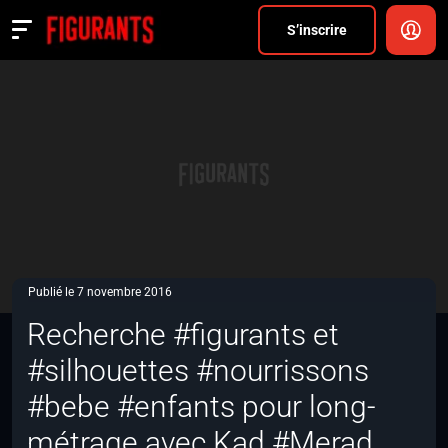
Divers
S’inscrire
Actualités
ANNONCER
FAQ
S’inscrire
CONNEXION
Publié le 7 novembre 2016
Recherche #figurants et
#silhouettes #nourrissons
#bebe #enfants pour long-
métrage avec Kad #Merad