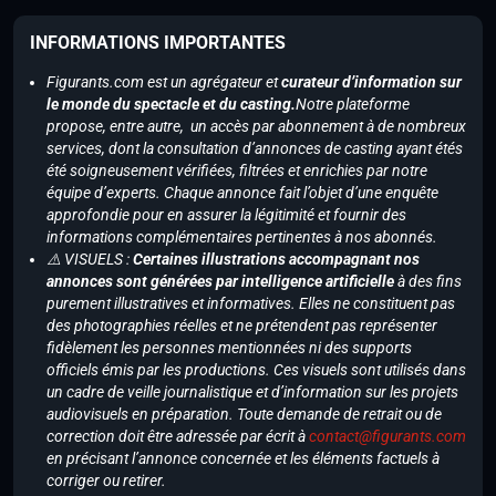
INFORMATIONS IMPORTANTES
Figurants.com est un agrégateur et
curateur d’information sur
le monde du spectacle et du casting.
Notre plateforme
propose, entre autre, un accès par abonnement à de nombreux
services, dont la consultation d’annonces de casting ayant étés
été soigneusement vérifiées, filtrées et enrichies par notre
équipe d’experts. Chaque annonce fait l’objet d’une enquête
approfondie pour en assurer la légitimité et fournir des
informations complémentaires pertinentes à nos abonnés.
⚠️ VISUELS :
Certaines illustrations accompagnant nos
annonces sont générées par intelligence artificielle
à des fins
purement illustratives et informatives. Elles ne constituent pas
des photographies réelles et ne prétendent pas représenter
fidèlement les personnes mentionnées ni des supports
officiels émis par les productions. Ces visuels sont utilisés dans
un cadre de veille journalistique et d’information sur les projets
audiovisuels en préparation. Toute demande de retrait ou de
correction doit être adressée par écrit à
contact@figurants.com
en précisant l’annonce concernée et les éléments factuels à
corriger ou retirer.