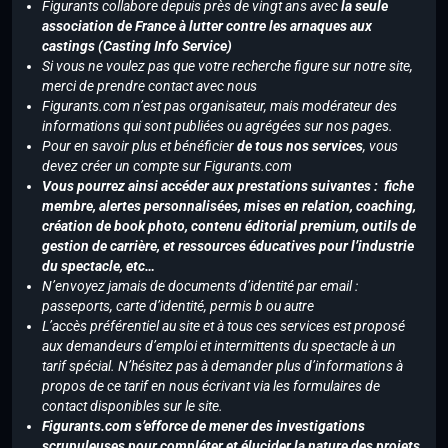
Figurants collabore depuis près de vingt ans avec
la seule
association de France à lutter contre les arnaques aux
castings (Casting Info Service)
Si vous ne voulez pas que votre recherche figure sur notre site,
merci de prendre contact avec nous
Figurants.com n’est pas organisateur, mais modérateur des
informations qui sont publiées ou agrégées sur nos pages.
Pour en savoir plus et bénéficier
de tous nos services
, vous
devez créer un compte sur Figurants.com
Vous pourrez ainsi accéder aux prestations suivantes : fiche
membre, alertes personnalisées, mises en relation, coaching,
création de book photo, contenu éditorial premium, outils de
gestion de carrière, et ressources éducatives pour l’industrie
du spectacle, etc…
N’envoyez jamais de documents d’identité par email :
passeports, carte d’identité, permis b ou autre
L’accès préférentiel au site et à tous ces services est proposé
aux demandeurs d’emploi et intermittents du spectacle à un
tarif spécial. N’hésitez pas à demander plus d’informations à
propos de ce tarif en nous écrivant via les formulaires de
contact disponibles sur le site.
Figurants.com s’efforce de mener des investigations
scrupuleuses pour compléter et élucider la nature des projets