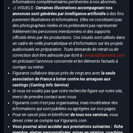
informations complémentaires pertinentes à nos abonnés.
⚠️ VISUELS :
Certaines illustrations accompagnant nos
annonces sont générées par intelligence artificielle
à des fins
purement illustratives et informatives. Elles ne constituent pas
des photographies réelles et ne prétendent pas représenter
fidèlement les personnes mentionnées ni des supports
officiels émis par les productions. Ces visuels sont utilisés dans
un cadre de veille journalistique et d’information sur les projets
audiovisuels en préparation. Toute demande de retrait ou de
correction doit être adressée par écrit à
contact@figurants.com
en précisant l’annonce concernée et les éléments factuels à
corriger ou retirer.
Figurants collabore depuis près de vingt ans avec
la seule
association de France à lutter contre les arnaques aux
castings (Casting Info Service)
Si vous ne voulez pas que votre recherche figure sur notre site,
merci de prendre contact avec nous
Figurants.com n’est pas organisateur, mais modérateur des
informations qui sont publiées ou agrégées sur nos pages.
Pour en savoir plus et bénéficier
de tous nos services
, vous
devez créer un compte sur Figurants.com
Vous pourrez ainsi accéder aux prestations suivantes : fiche
membre, alertes personnalisées, mises en relation, coaching,