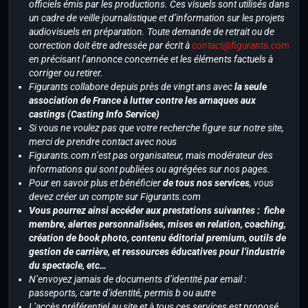
officiels émis par les productions. Ces visuels sont utilisés dans
un cadre de veille journalistique et d’information sur les projets
audiovisuels en préparation. Toute demande de retrait ou de
correction doit être adressée par écrit à
contact@figurants.com
en précisant l’annonce concernée et les éléments factuels à
corriger ou retirer.
Figurants collabore depuis près de vingt ans avec
la seule
association de France à lutter contre les arnaques aux
castings (Casting Info Service)
Si vous ne voulez pas que votre recherche figure sur notre site,
merci de prendre contact avec nous
Figurants.com n’est pas organisateur, mais modérateur des
informations qui sont publiées ou agrégées sur nos pages.
Pour en savoir plus et bénéficier
de tous nos services
, vous
devez créer un compte sur Figurants.com
Vous pourrez ainsi accéder aux prestations suivantes : fiche
membre, alertes personnalisées, mises en relation, coaching,
création de book photo, contenu éditorial premium, outils de
gestion de carrière, et ressources éducatives pour l’industrie
du spectacle, etc…
N’envoyez jamais de documents d’identité par email :
passeports, carte d’identité, permis b ou autre
L’accès préférentiel au site et à tous ces services est proposé