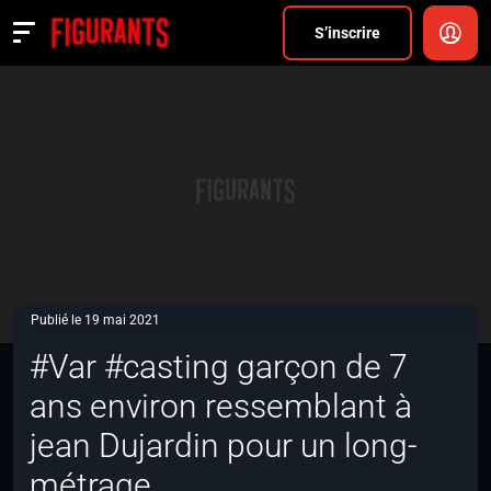
Divers
S’inscrire
Actualités
ANNONCER
FAQ
S’inscrire
CONNEXION
Publié le 19 mai 2021
#Var #casting garçon de 7
ans environ ressemblant à
jean Dujardin pour un long-
métrage