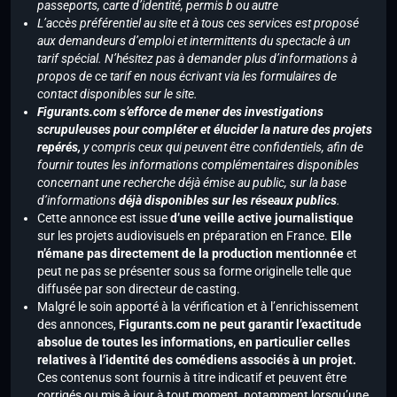
passeports, carte d’identité, permis b ou autre
L’accès préférentiel au site et à tous ces services est proposé
aux demandeurs d’emploi et intermittents du spectacle à un
tarif spécial. N’hésitez pas à demander plus d’informations à
propos de ce tarif en nous écrivant via les formulaires de
contact disponibles sur le site.
Figurants.com s’efforce de mener des investigations
scrupuleuses pour compléter et élucider la nature des projets
repérés,
y compris ceux qui peuvent être confidentiels, afin de
fournir toutes les informations complémentaires disponibles
concernant une recherche déjà émise au public, sur la base
d’informations
déjà disponibles sur les réseaux publics
.
Cette annonce est issue
d’une veille active journalistique
sur les projets audiovisuels en préparation en France.
Elle
n’émane pas directement de la production mentionnée
et
peut ne pas se présenter sous sa forme originelle telle que
diffusée par son directeur de casting.
Malgré le soin apporté à la vérification et à l’enrichissement
des annonces,
Figurants.com ne peut garantir l’exactitude
absolue de toutes les informations, en particulier celles
relatives à l’identité des comédiens associés à un projet.
Ces contenus sont fournis à titre indicatif et peuvent être
corrigés ou mis à jour à tout moment, notamment lorsqu’une