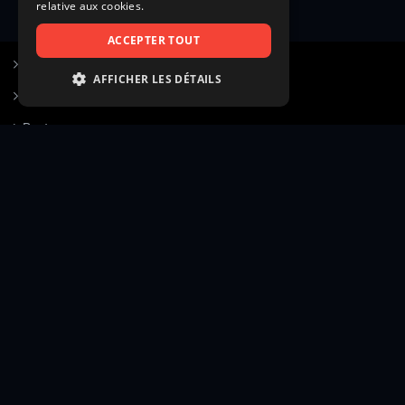
relative aux cookies.
ACCEPTER TOUT
S’inscrire à Figurants.com
AFFICHER LES DÉTAILS
Questions fréquentes
STRICTEMENT NÉCESSAIRES
Poster une annonce
PERFORMANCE
Actualités
CIBLAGE
Voir le hall of fame
FONCTIONNALITÉ
Contact
NON CLASSIFIÉS
Gestion d’abonnement
Transparence des avis
Strictement nécessaires
Performance
Mentions légales
Conditions générales
Ciblage
Fonctionnalité
Confidentialité
Cadre juridique et éditorial
Non classifiés
Création site web twinbi