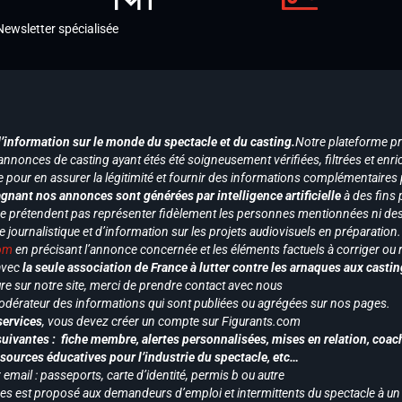
Newsletter spécialisée
d’information sur le monde du spectacle et du casting.
Notre plateforme p
annonces de casting ayant étés été soigneusement vérifiées, filtrées et enri
e pour en assurer la légitimité et fournir des informations complémentaires
gnant nos annonces sont générées par intelligence artificielle
à des fins 
ne prétendent pas représenter fidèlement les personnes mentionnées ni des 
le journalistique et d’information sur les projets audiovisuels en préparatio
com
en précisant l’annonce concernée et les éléments factuels à corriger ou re
 avec
la seule association de France à lutter contre les arnaques aux castin
re sur notre site, merci de prendre contact avec nous
odérateur des informations qui sont publiées ou agrégées sur nos pages.
services
, vous devez créer un compte sur Figurants.com
uivantes : fiche membre, alertes personnalisées, mises en relation, coac
ssources éducatives pour l’industrie du spectacle, etc…
mail : passeports, carte d’identité, permis b ou autre
vices est proposé aux demandeurs d’emploi et intermittents du spectacle à un