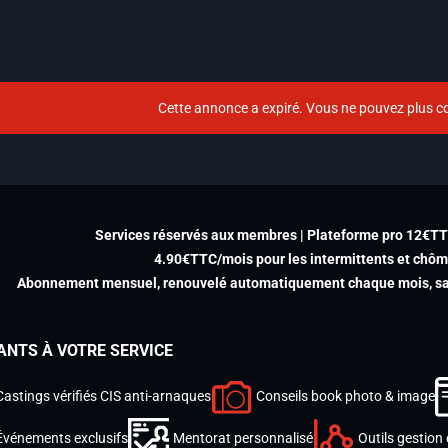
Cette annonce a expiré. Vous ne pouvez plus co
Services réservés aux membres | Plateforme pro 12€T
4.90€TTC/mois pour les intermittents et chô
Abonnement mensuel, renouvelé automatiquement chaque mois, san
ANTS À VOTRE SERVICE
Castings vérifiés CIS anti-arnaques
Conseils book photo & image
Événements exclusifs
Mentorat personnalisé
Outils gestion 