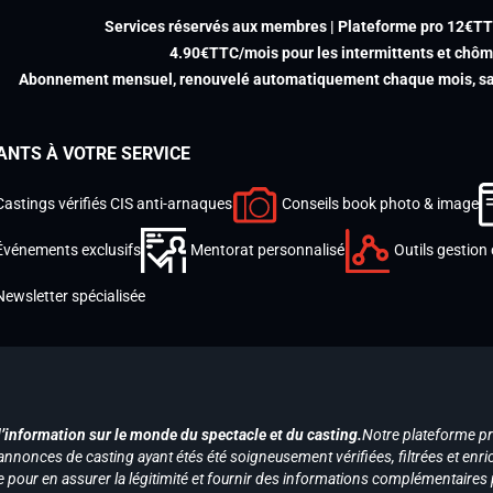
Services réservés aux membres | Plateforme pro 12€T
4.90€TTC/mois pour les intermittents et chô
Abonnement mensuel, renouvelé automatiquement chaque mois, san
ANTS À VOTRE SERVICE
Castings vérifiés CIS anti-arnaques
Conseils book photo & image
Événements exclusifs
Mentorat personnalisé
Outils gestion 
Newsletter spécialisée
d’information sur le monde du spectacle et du casting.
Notre plateforme p
annonces de casting ayant étés été soigneusement vérifiées, filtrées et enri
e pour en assurer la légitimité et fournir des informations complémentaires