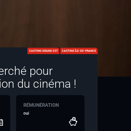
CASTING GRAND EST
CASTING ÎLE-DE-FRANCE
erché pour
tion du cinéma !
RÉMUNÉRATION
oui