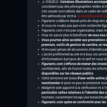
⚠️ VISUELS :
Certaines illustrations accompa
constituent pas des photographies réelles et 
Ces visuels sont utilisés dans un cadre de veil
être adressée par écrit à
contact@figurants.
Figurants collabore depuis près de vingt ans
Si vous ne voulez pas que votre recherche figu
Figurants.com n’est pas organisateur, mais m
Pour en savoir plus et bénéficier
de tous nos 
Vous pourrez ainsi accéder aux prestations s
premium, outils de gestion de carrière, et re
N’envoyez jamais de documents d’identité par e
L’accès préférentiel au site et à tous ces ser
d’informations à propos de ce tarif en nous écr
Figurants.com s’efforce de mener des investi
confidentiels, afin de fournir toutes les inf
disponibles sur les réseaux publics
.
Cette annonce est issue
d’une veille active 
mentionnée
et peut ne pas se présenter sous
Malgré le soin apporté à la vérification et à
particulier celles relatives à l’identité de
moment, notamment lorsqu’une inexactitude 
Figurants.com opère en conformité avec les l