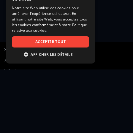
Notre site Web utilise des cookies pour
améliorer l'expérience utilisateur. En
utilisant notre site Web, vous acceptez tous
les cookies conformément à notre Politique
relative aux cookies.
ACCEPTER TOUT
S’inscrire à Figurants.com
AFFICHER LES DÉTAILS
Questions fréquentes
STRICTEMENT NÉCESSAIRES
Poster une annonce
PERFORMANCE
Actualités
CIBLAGE
Voir le hall of fame
FONCTIONNALITÉ
Contact
NON CLASSIFIÉS
Gestion d’abonnement
Transparence des avis