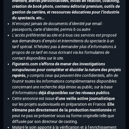
membre, alertes personnalisées, mises en relation, coaching,
création de book photo, contenu éditorial premium, outils de
gestion de carrière, et ressources éducatives pour l’industrie
du spectacle, etc…
N’envoyez jamais de documents d’identité par email :
passeports, carte d’identité, permis b ou autre
L’accès préférentiel au site et à tous ces services est proposé
aux demandeurs d’emploi et intermittents du spectacle à un
tarif spécial. N’hésitez pas à demander plus d’informations à
propos de ce tarif en nous écrivant via les formulaires de
contact disponibles sur le site.
Figurants.com s’efforce de mener des investigations
scrupuleuses pour compléter et élucider la nature des projets
repérés,
y compris ceux qui peuvent être confidentiels, afin de
fournir toutes les informations complémentaires disponibles
concernant une recherche déjà émise au public, sur la base
d’informations
déjà disponibles sur les réseaux publics
.
Cette annonce est issue
d’une veille active journalistique
sur les projets audiovisuels en préparation en France.
Elle
n’émane pas directement de la production mentionnée
et
peut ne pas se présenter sous sa forme originelle telle que
diffusée par son directeur de casting.
Malgré le soin apporté à la vérification et à l’enrichissement