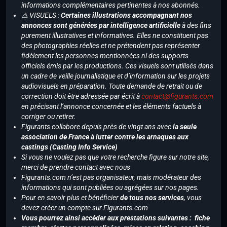
informations complémentaires pertinentes à nos abonnés.
⚠️ VISUELS :
Certaines illustrations accompagnant nos
annonces sont générées par intelligence artificielle
à des fins
purement illustratives et informatives. Elles ne constituent pas
des photographies réelles et ne prétendent pas représenter
fidèlement les personnes mentionnées ni des supports
officiels émis par les productions. Ces visuels sont utilisés dans
un cadre de veille journalistique et d’information sur les projets
audiovisuels en préparation. Toute demande de retrait ou de
correction doit être adressée par écrit à
contact@figurants.com
en précisant l’annonce concernée et les éléments factuels à
corriger ou retirer.
Figurants collabore depuis près de vingt ans avec
la seule
association de France à lutter contre les arnaques aux
castings (Casting Info Service)
Si vous ne voulez pas que votre recherche figure sur notre site,
merci de prendre contact avec nous
Figurants.com n’est pas organisateur, mais modérateur des
informations qui sont publiées ou agrégées sur nos pages.
Pour en savoir plus et bénéficier
de tous nos services
, vous
devez créer un compte sur Figurants.com
Vous pourrez ainsi accéder aux prestations suivantes : fiche