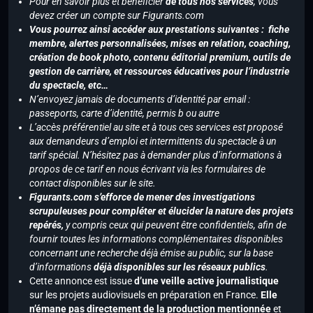
Pour en savoir plus et bénéficier
de tous nos services
, vous
devez créer un compte sur Figurants.com
Vous pourrez ainsi accéder aux prestations suivantes : fiche
membre, alertes personnalisées, mises en relation, coaching,
création de book photo, contenu éditorial premium, outils de
gestion de carrière, et ressources éducatives pour l’industrie
du spectacle, etc…
N’envoyez jamais de documents d’identité par email :
passeports, carte d’identité, permis b ou autre
L’accès préférentiel au site et à tous ces services est proposé
aux demandeurs d’emploi et intermittents du spectacle à un
tarif spécial. N’hésitez pas à demander plus d’informations à
propos de ce tarif en nous écrivant via les formulaires de
contact disponibles sur le site.
Figurants.com s’efforce de mener des investigations
scrupuleuses pour compléter et élucider la nature des projets
repérés,
y compris ceux qui peuvent être confidentiels, afin de
fournir toutes les informations complémentaires disponibles
concernant une recherche déjà émise au public, sur la base
d’informations
déjà disponibles sur les réseaux publics
.
Cette annonce est issue
d’une veille active journalistique
sur les projets audiovisuels en préparation en France.
Elle
n’émane pas directement de la production mentionnée
et