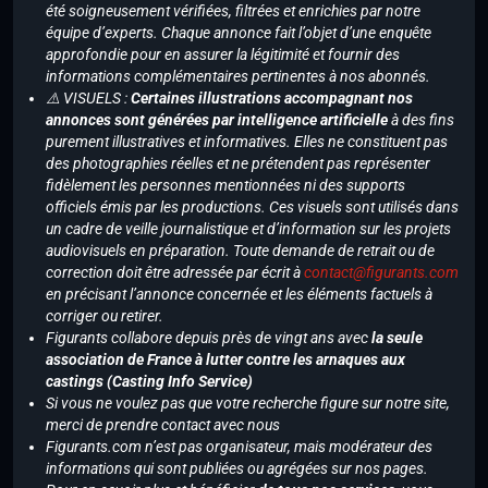
été soigneusement vérifiées, filtrées et enrichies par notre
équipe d’experts. Chaque annonce fait l’objet d’une enquête
approfondie pour en assurer la légitimité et fournir des
informations complémentaires pertinentes à nos abonnés.
⚠️ VISUELS :
Certaines illustrations accompagnant nos
annonces sont générées par intelligence artificielle
à des fins
purement illustratives et informatives. Elles ne constituent pas
des photographies réelles et ne prétendent pas représenter
fidèlement les personnes mentionnées ni des supports
officiels émis par les productions. Ces visuels sont utilisés dans
un cadre de veille journalistique et d’information sur les projets
audiovisuels en préparation. Toute demande de retrait ou de
correction doit être adressée par écrit à
contact@figurants.com
en précisant l’annonce concernée et les éléments factuels à
corriger ou retirer.
Figurants collabore depuis près de vingt ans avec
la seule
association de France à lutter contre les arnaques aux
castings (Casting Info Service)
Si vous ne voulez pas que votre recherche figure sur notre site,
merci de prendre contact avec nous
Figurants.com n’est pas organisateur, mais modérateur des
informations qui sont publiées ou agrégées sur nos pages.