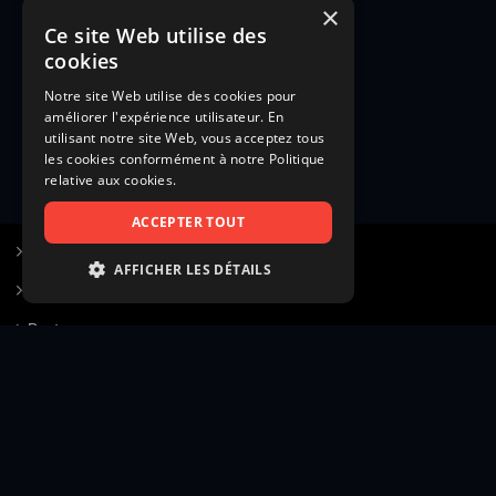
×
Ce site Web utilise des
cookies
Notre site Web utilise des cookies pour
améliorer l'expérience utilisateur. En
utilisant notre site Web, vous acceptez tous
les cookies conformément à notre Politique
relative aux cookies.
ACCEPTER TOUT
S’inscrire à Figurants.com
AFFICHER LES DÉTAILS
Questions fréquentes
STRICTEMENT NÉCESSAIRES
Poster une annonce
PERFORMANCE
Actualités
CIBLAGE
Voir le hall of fame
FONCTIONNALITÉ
Contact
NON CLASSIFIÉS
Gestion d’abonnement