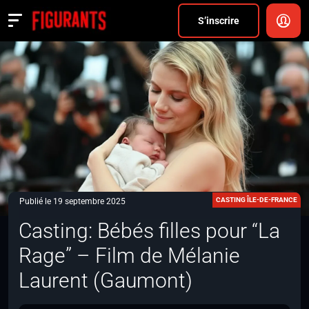
Divers
S’inscrire
Actualités
ANNONCER
FAQ
S’inscrire
CONNEXION
CASTING ÎLE-DE-FRANCE
Publié le 19 septembre 2025
Casting: Bébés filles pour “La
Rage” – Film de Mélanie
Laurent (Gaumont)