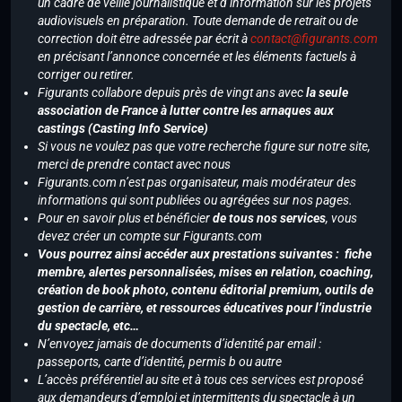
un cadre de veille journalistique et d’information sur les projets
audiovisuels en préparation. Toute demande de retrait ou de
correction doit être adressée par écrit à
contact@figurants.com
en précisant l’annonce concernée et les éléments factuels à
corriger ou retirer.
Figurants collabore depuis près de vingt ans avec
la seule
association de France à lutter contre les arnaques aux
castings (Casting Info Service)
Si vous ne voulez pas que votre recherche figure sur notre site,
merci de prendre contact avec nous
Figurants.com n’est pas organisateur, mais modérateur des
informations qui sont publiées ou agrégées sur nos pages.
Pour en savoir plus et bénéficier
de tous nos services
, vous
devez créer un compte sur Figurants.com
Vous pourrez ainsi accéder aux prestations suivantes : fiche
membre, alertes personnalisées, mises en relation, coaching,
création de book photo, contenu éditorial premium, outils de
gestion de carrière, et ressources éducatives pour l’industrie
du spectacle, etc…
N’envoyez jamais de documents d’identité par email :
passeports, carte d’identité, permis b ou autre
L’accès préférentiel au site et à tous ces services est proposé
aux demandeurs d’emploi et intermittents du spectacle à un