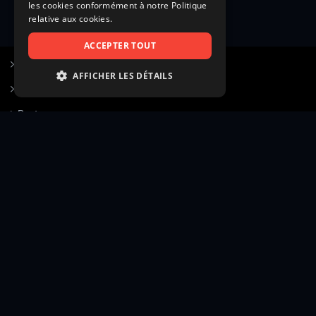
les cookies conformément à notre Politique
relative aux cookies.
ACCEPTER TOUT
S’inscrire à Figurants.com
AFFICHER LES DÉTAILS
Questions fréquentes
STRICTEMENT NÉCESSAIRES
Poster une annonce
PERFORMANCE
Actualités
CIBLAGE
Voir le hall of fame
FONCTIONNALITÉ
Contact
NON CLASSIFIÉS
Gestion d’abonnement
Transparence des avis
Strictement nécessaires
Performance
Mentions légales
Conditions générales
Ciblage
Fonctionnalité
Confidentialité
Cadre juridique et éditorial
Non classifiés
Création site web twinbi