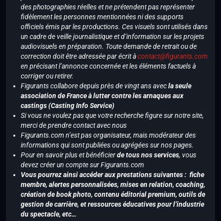
des photographies réelles et ne prétendent pas représenter
fidèlement les personnes mentionnées ni des supports
officiels émis par les productions. Ces visuels sont utilisés dans
un cadre de veille journalistique et d’information sur les projets
audiovisuels en préparation. Toute demande de retrait ou de
correction doit être adressée par écrit à
contact@figurants.com
en précisant l’annonce concernée et les éléments factuels à
corriger ou retirer.
Figurants collabore depuis près de vingt ans avec
la seule
association de France à lutter contre les arnaques aux
castings (Casting Info Service)
Si vous ne voulez pas que votre recherche figure sur notre site,
merci de prendre contact avec nous
Figurants.com n’est pas organisateur, mais modérateur des
informations qui sont publiées ou agrégées sur nos pages.
Pour en savoir plus et bénéficier
de tous nos services
, vous
devez créer un compte sur Figurants.com
Vous pourrez ainsi accéder aux prestations suivantes : fiche
membre, alertes personnalisées, mises en relation, coaching,
création de book photo, contenu éditorial premium, outils de
gestion de carrière, et ressources éducatives pour l’industrie
du spectacle, etc…