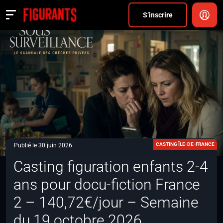
Divers
S’inscrire
Actualités
ANNONCER
FAQ
S’inscrire
CONNEXION
CASTING ÎLE-DE-FRANCE
Publié le 30 juin 2026
Casting figuration enfants 2-4
ans pour docu-fiction France
2 – 140,72€/jour – Semaine
du 19 octobre 2026