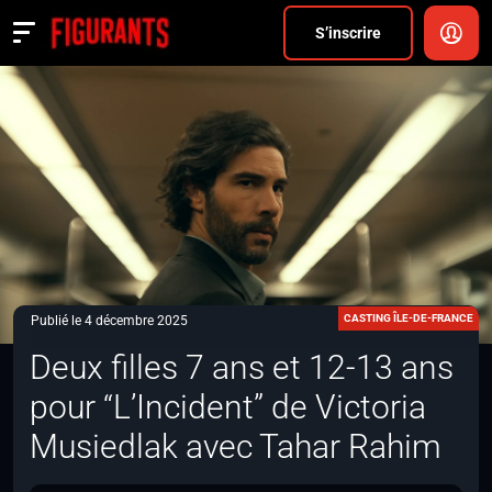
Divers
S’inscrire
Actualités
ANNONCER
FAQ
S’inscrire
CONNEXION
CASTING ÎLE-DE-FRANCE
Publié le 4 décembre 2025
Deux filles 7 ans et 12-13 ans
pour “L’Incident” de Victoria
Musiedlak avec Tahar Rahim