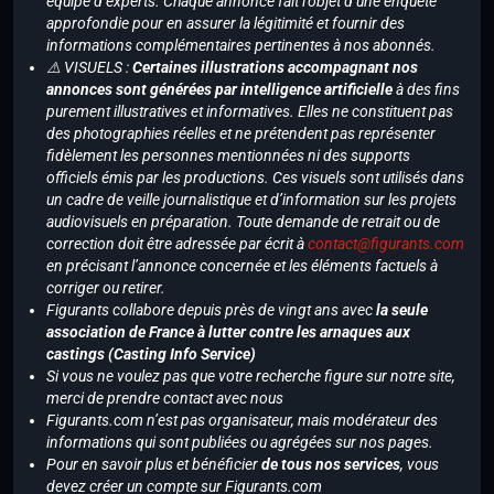
équipe d’experts. Chaque annonce fait l’objet d’une enquête
approfondie pour en assurer la légitimité et fournir des
informations complémentaires pertinentes à nos abonnés.
⚠️ VISUELS :
Certaines illustrations accompagnant nos
annonces sont générées par intelligence artificielle
à des fins
purement illustratives et informatives. Elles ne constituent pas
des photographies réelles et ne prétendent pas représenter
fidèlement les personnes mentionnées ni des supports
officiels émis par les productions. Ces visuels sont utilisés dans
un cadre de veille journalistique et d’information sur les projets
audiovisuels en préparation. Toute demande de retrait ou de
correction doit être adressée par écrit à
contact@figurants.com
en précisant l’annonce concernée et les éléments factuels à
corriger ou retirer.
Figurants collabore depuis près de vingt ans avec
la seule
association de France à lutter contre les arnaques aux
castings (Casting Info Service)
Si vous ne voulez pas que votre recherche figure sur notre site,
merci de prendre contact avec nous
Figurants.com n’est pas organisateur, mais modérateur des
informations qui sont publiées ou agrégées sur nos pages.
Pour en savoir plus et bénéficier
de tous nos services
, vous
devez créer un compte sur Figurants.com