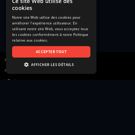
Ce site Web utilise des
cookies
Notre site Web utilise des cookies pour
améliorer l'expérience utilisateur. En
utilisant notre site Web, vous acceptez tous
les cookies conformément à notre Politique
relative aux cookies.
ACCEPTER TOUT
S’inscrire à Figurants.com
AFFICHER LES DÉTAILS
Questions fréquentes
STRICTEMENT NÉCESSAIRES
Poster une annonce
PERFORMANCE
Actualités
CIBLAGE
Voir le hall of fame
FONCTIONNALITÉ
Contact
NON CLASSIFIÉS
Gestion d’abonnement
Transparence des avis