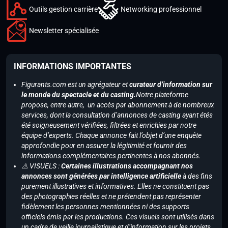
Outils gestion carrière
Networking professionnel
Newsletter spécialisée
INFORMATIONS IMPORTANTES
Figurants.com est un agrégateur et
curateur d’information sur
le monde du spectacle et du casting.
Notre plateforme
propose, entre autre, un accès par abonnement à de nombreux
services, dont la consultation d’annonces de casting ayant étés
été soigneusement vérifiées, filtrées et enrichies par notre
équipe d’experts. Chaque annonce fait l’objet d’une enquête
approfondie pour en assurer la légitimité et fournir des
informations complémentaires pertinentes à nos abonnés.
⚠️ VISUELS :
Certaines illustrations accompagnant nos
annonces sont générées par intelligence artificielle
à des fins
purement illustratives et informatives. Elles ne constituent pas
des photographies réelles et ne prétendent pas représenter
fidèlement les personnes mentionnées ni des supports
officiels émis par les productions. Ces visuels sont utilisés dans
un cadre de veille journalistique et d’information sur les projets