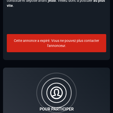
constitué et déposé avant
jeudi
. Veillez donc à postuler
au plus
vite
.
Cette annonce a expiré. Vous ne pouvez plus contacter
l'annonceur.
POUR PARTICIPER