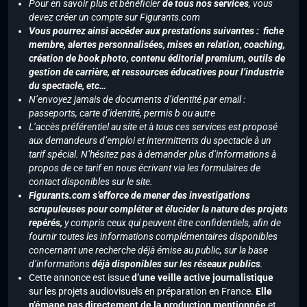
Pour en savoir plus et bénéficier
de tous nos services
, vous
devez créer un compte sur Figurants.com
Vous pourrez ainsi accéder aux prestations suivantes : fiche
membre, alertes personnalisées, mises en relation, coaching,
création de book photo, contenu éditorial premium, outils de
gestion de carrière, et ressources éducatives pour l’industrie
du spectacle, etc…
N’envoyez jamais de documents d’identité par email :
passeports, carte d’identité, permis b ou autre
L’accès préférentiel au site et à tous ces services est proposé
aux demandeurs d’emploi et intermittents du spectacle à un
tarif spécial. N’hésitez pas à demander plus d’informations à
propos de ce tarif en nous écrivant via les formulaires de
contact disponibles sur le site.
Figurants.com s’efforce de mener des investigations
scrupuleuses pour compléter et élucider la nature des projets
repérés,
y compris ceux qui peuvent être confidentiels, afin de
fournir toutes les informations complémentaires disponibles
concernant une recherche déjà émise au public, sur la base
d’informations
déjà disponibles sur les réseaux publics
.
Cette annonce est issue
d’une veille active journalistique
sur les projets audiovisuels en préparation en France.
Elle
n’émane pas directement de la production mentionnée
et