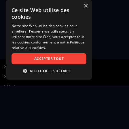
×
Ce site Web utilise des
cookies
Notre site Web utilise des cookies pour
améliorer l'expérience utilisateur. En
utilisant notre site Web, vous acceptez tous
les cookies conformément à notre Politique
relative aux cookies.
ACCEPTER TOUT
S’inscrire à Figurants.com
AFFICHER LES DÉTAILS
Questions fréquentes
STRICTEMENT NÉCESSAIRES
Poster une annonce
PERFORMANCE
Actualités
CIBLAGE
Voir le hall of fame
FONCTIONNALITÉ
Contact
NON CLASSIFIÉS
Gestion d’abonnement