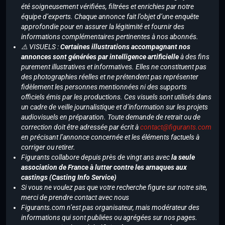
été soigneusement vérifiées, filtrées et enrichies par notre
équipe d’experts. Chaque annonce fait l’objet d’une enquête
approfondie pour en assurer la légitimité et fournir des
informations complémentaires pertinentes à nos abonnés.
⚠️ VISUELS :
Certaines illustrations accompagnant nos
annonces sont générées par intelligence artificielle
à des fins
purement illustratives et informatives. Elles ne constituent pas
des photographies réelles et ne prétendent pas représenter
fidèlement les personnes mentionnées ni des supports
officiels émis par les productions. Ces visuels sont utilisés dans
un cadre de veille journalistique et d’information sur les projets
audiovisuels en préparation. Toute demande de retrait ou de
correction doit être adressée par écrit à
contact@figurants.com
en précisant l’annonce concernée et les éléments factuels à
corriger ou retirer.
Figurants collabore depuis près de vingt ans avec
la seule
association de France à lutter contre les arnaques aux
castings (Casting Info Service)
Si vous ne voulez pas que votre recherche figure sur notre site,
merci de prendre contact avec nous
Figurants.com n’est pas organisateur, mais modérateur des
informations qui sont publiées ou agrégées sur nos pages.