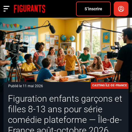
Divers
S’inscrire
Actualités
ANNONCER
FAQ
S’inscrire
CONNEXION
CASTING ÎLE-DE-FRANCE
Publié le 11 mai 2026
Figuration enfants garçons et
filles 8-13 ans pour série
comédie plateforme — Île-de-
France août-octobre 2026