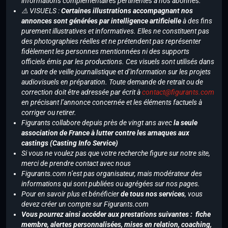
informations complémentaires pertinentes à nos abonnés.
⚠️ VISUELS :
Certaines illustrations accompagnant nos
annonces sont générées par intelligence artificielle
à des fins
purement illustratives et informatives. Elles ne constituent pas
des photographies réelles et ne prétendent pas représenter
fidèlement les personnes mentionnées ni des supports
officiels émis par les productions. Ces visuels sont utilisés dans
un cadre de veille journalistique et d’information sur les projets
audiovisuels en préparation. Toute demande de retrait ou de
correction doit être adressée par écrit à
contact@figurants.com
en précisant l’annonce concernée et les éléments factuels à
corriger ou retirer.
Figurants collabore depuis près de vingt ans avec
la seule
association de France à lutter contre les arnaques aux
castings (Casting Info Service)
Si vous ne voulez pas que votre recherche figure sur notre site,
merci de prendre contact avec nous
Figurants.com n’est pas organisateur, mais modérateur des
informations qui sont publiées ou agrégées sur nos pages.
Pour en savoir plus et bénéficier
de tous nos services
, vous
devez créer un compte sur Figurants.com
Vous pourrez ainsi accéder aux prestations suivantes : fiche
membre, alertes personnalisées, mises en relation, coaching,