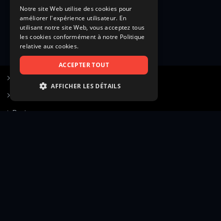
Notre site Web utilise des cookies pour
améliorer l'expérience utilisateur. En
utilisant notre site Web, vous acceptez tous
les cookies conformément à notre Politique
relative aux cookies.
ACCEPTER TOUT
S’inscrire à Figurants.com
AFFICHER LES DÉTAILS
Questions fréquentes
STRICTEMENT NÉCESSAIRES
Poster une annonce
PERFORMANCE
Actualités
CIBLAGE
Voir le hall of fame
FONCTIONNALITÉ
Contact
NON CLASSIFIÉS
Gestion d’abonnement
Transparence des avis