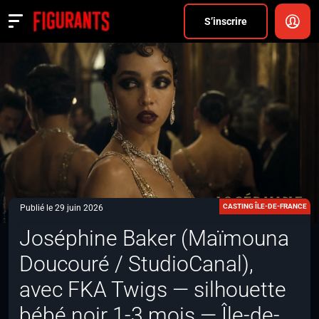
Divers
S’inscrire
Actualités
ANNONCER
FAQ
S’inscrire
CONNEXION
CASTING ÎLE-DE-FRANCE
Publié le 29 juin 2026
Joséphine Baker (Maïmouna
Doucouré / StudioCanal),
avec FKA Twigs — silhouette
bébé noir 1-3 mois — Île-de-