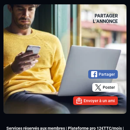
PARTAGER
L’ANNONCE
Partager
Poster
Envoyer à un ami
Services réservés aux membres | Plateforme pro 12€TTC/mois |