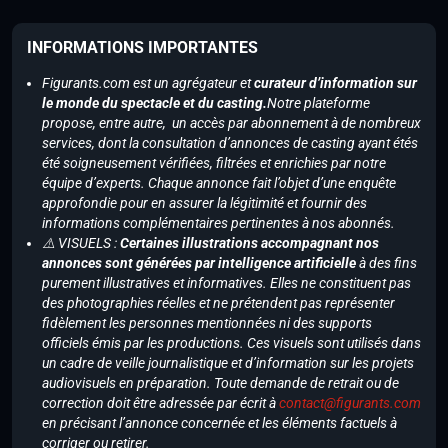
INFORMATIONS IMPORTANTES
Figurants.com est un agrégateur et
curateur d’information sur
le monde du spectacle et du casting.
Notre plateforme
propose, entre autre, un accès par abonnement à de nombreux
services, dont la consultation d’annonces de casting ayant étés
été soigneusement vérifiées, filtrées et enrichies par notre
équipe d’experts. Chaque annonce fait l’objet d’une enquête
approfondie pour en assurer la légitimité et fournir des
informations complémentaires pertinentes à nos abonnés.
⚠️ VISUELS :
Certaines illustrations accompagnant nos
annonces sont générées par intelligence artificielle
à des fins
purement illustratives et informatives. Elles ne constituent pas
des photographies réelles et ne prétendent pas représenter
fidèlement les personnes mentionnées ni des supports
officiels émis par les productions. Ces visuels sont utilisés dans
un cadre de veille journalistique et d’information sur les projets
audiovisuels en préparation. Toute demande de retrait ou de
correction doit être adressée par écrit à
contact@figurants.com
en précisant l’annonce concernée et les éléments factuels à
corriger ou retirer.