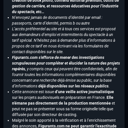
création de book photo, contenu éditorial premium, outils de
gestion de carrière, et ressources éducatives pour l’industrie
du spectacle, etc…
N’envoyez jamais de documents d’identité par email :
passeports, carte d’identité, permis b ou autre
L’accès préférentiel au site et à tous ces services est proposé
aux demandeurs d’emploi et intermittents du spectacle à un
tarif spécial. N’hésitez pas à demander plus d’informations à
propos de ce tarif en nous écrivant via les formulaires de
contact disponibles sur le site.
Figurants.com s’efforce de mener des investigations
scrupuleuses pour compléter et élucider la nature des projets
repérés,
y compris ceux qui peuvent être confidentiels, afin de
fournir toutes les informations complémentaires disponibles
concernant une recherche déjà émise au public, sur la base
d’informations
déjà disponibles sur les réseaux publics
.
Cette annonce est issue
d’une veille active journalistique
sur les projets audiovisuels en préparation en France.
Elle
n’émane pas directement de la production mentionnée
et
peut ne pas se présenter sous sa forme originelle telle que
diffusée par son directeur de casting.
Malgré le soin apporté à la vérification et à l’enrichissement
des annonces,
Figurants.com ne peut garantir l’exactitude