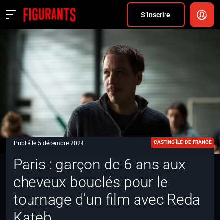
Divers
S’inscrire
Actualités
ANNONCER
FAQ
S’inscrire
CONNEXION
CASTING ÎLE-DE-FRANCE
Publié le 5 décembre 2024
Paris : garçon de 6 ans aux
cheveux bouclés pour le
tournage d’un film avec Reda
Kateb