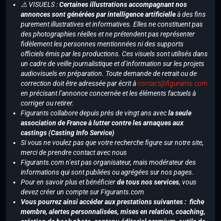
⚠️ VISUELS :
Certaines illustrations accompagnant nos
annonces sont générées par intelligence artificielle
à des fins
purement illustratives et informatives. Elles ne constituent pas
des photographies réelles et ne prétendent pas représenter
fidèlement les personnes mentionnées ni des supports
officiels émis par les productions. Ces visuels sont utilisés dans
un cadre de veille journalistique et d’information sur les projets
audiovisuels en préparation. Toute demande de retrait ou de
correction doit être adressée par écrit à
contact@figurants.com
en précisant l’annonce concernée et les éléments factuels à
corriger ou retirer.
Figurants collabore depuis près de vingt ans avec
la seule
association de France à lutter contre les arnaques aux
castings (Casting Info Service)
Si vous ne voulez pas que votre recherche figure sur notre site,
merci de prendre contact avec nous
Figurants.com n’est pas organisateur, mais modérateur des
informations qui sont publiées ou agrégées sur nos pages.
Pour en savoir plus et bénéficier
de tous nos services
, vous
devez créer un compte sur Figurants.com
Vous pourrez ainsi accéder aux prestations suivantes : fiche
membre, alertes personnalisées, mises en relation, coaching,