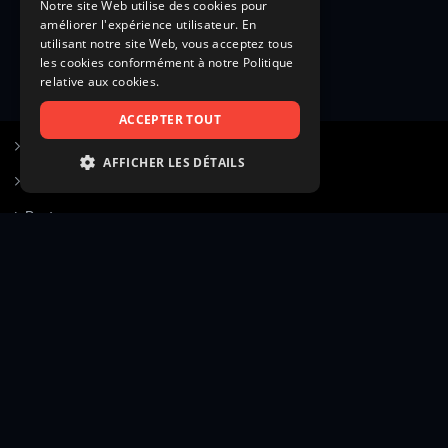
Notre site Web utilise des cookies pour
améliorer l'expérience utilisateur. En
utilisant notre site Web, vous acceptez tous
les cookies conformément à notre Politique
relative aux cookies.
ACCEPTER TOUT
S’inscrire à Figurants.com
AFFICHER LES DÉTAILS
Questions fréquentes
STRICTEMENT NÉCESSAIRES
Poster une annonce
PERFORMANCE
Actualités
CIBLAGE
Voir le hall of fame
FONCTIONNALITÉ
Contact
NON CLASSIFIÉS
Gestion d’abonnement
Transparence des avis
Strictement nécessaires
Performance