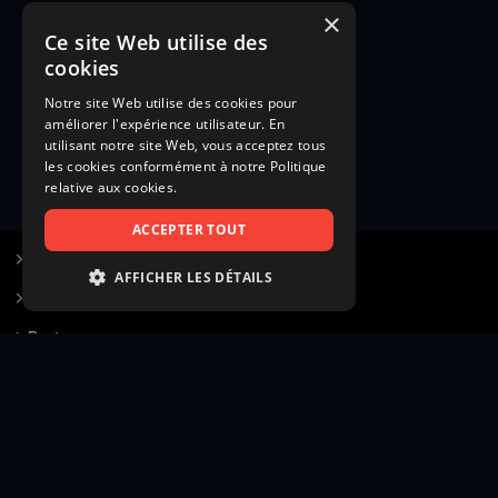
×
Ce site Web utilise des
cookies
Notre site Web utilise des cookies pour
améliorer l'expérience utilisateur. En
utilisant notre site Web, vous acceptez tous
les cookies conformément à notre Politique
relative aux cookies.
ACCEPTER TOUT
S’inscrire à Figurants.com
AFFICHER LES DÉTAILS
Questions fréquentes
STRICTEMENT NÉCESSAIRES
Poster une annonce
PERFORMANCE
Actualités
CIBLAGE
Voir le hall of fame
FONCTIONNALITÉ
Contact
NON CLASSIFIÉS
Gestion d’abonnement