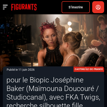
Divers
S’inscrire
Actualités
ANNONCER
FAQ
S’inscrire
CONNEXION
CASTING ÎLE-DE-FRANCE
Publié le 11 juin 2026
pour le Biopic Joséphine
Baker (Maïmouna Doucouré /
Studiocanal), avec FKA Twigs,
recherche silhouette fille