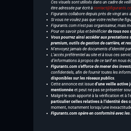
Ces visuels sont utilisés dans un cadre de veil
être adressée par écrit à
contact@figurants.
Figurants collabore depuis près de vingt ans
Si vous ne voulez pas que votre recherche figu
Figurants.com n’est pas organisateur, mais m
Pour en savoir plus et bénéficier
de tous nos 
Vous pourrez ainsi accéder aux prestations s
premium, outils de gestion de carrière, et re
N’envoyez jamais de documents d’identité par e
L’accès préférentiel au site et à tous ces ser
d’informations à propos de ce tarif en nous écr
Figurants.com s’efforce de mener des investi
confidentiels, afin de fournir toutes les inf
disponibles sur les réseaux publics
.
Cette annonce est issue
d’une veille active 
mentionnée
et peut ne pas se présenter sous
Malgré le soin apporté à la vérification et à
particulier celles relatives à l’identité de
moment, notamment lorsqu’une inexactitude 
Figurants.com opère en conformité avec les l