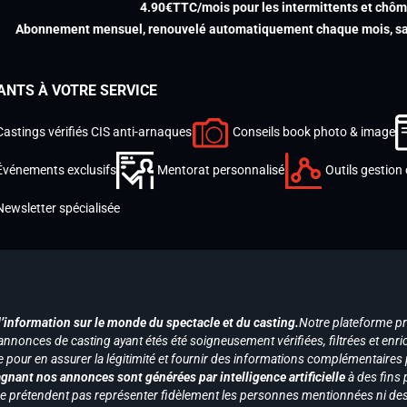
4.90€TTC/mois pour les intermittents et chô
Abonnement mensuel, renouvelé automatiquement chaque mois, san
ANTS À VOTRE SERVICE
Castings vérifiés CIS anti-arnaques
Conseils book photo & image
Événements exclusifs
Mentorat personnalisé
Outils gestion 
Newsletter spécialisée
d’information sur le monde du spectacle et du casting.
Notre plateforme p
annonces de casting ayant étés été soigneusement vérifiées, filtrées et enri
e pour en assurer la légitimité et fournir des informations complémentaires
gnant nos annonces sont générées par intelligence artificielle
à des fins 
ne prétendent pas représenter fidèlement les personnes mentionnées ni des 