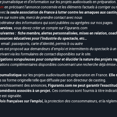
le journalistique et d’information sur les projets audiovisuels en préparatio
com
en précisant l’annonce concernée et les éléments factuels à corriger ou re
 avec
la seule association de France à lutter contre les arnaques aux castin
re sur notre site, merci de prendre contact avec nous
odérateur des informations qui sont publiées ou agrégées sur nos pages.
services
, vous devez créer un compte sur Figurants.com
uivantes : fiche membre, alertes personnalisées, mises en relation, coac
ssources éducatives pour l’industrie du spectacle, etc…
mail : passeports, carte d’identité, permis b ou autre
vices est proposé aux demandeurs d’emploi et intermittents du spectacle à un
ivant via les formulaires de contact disponibles sur le site.
gations scrupuleuses pour compléter et élucider la nature des projets re
ormations complémentaires disponibles concernant une recherche déjà émise a
journalistique
sur les projets audiovisuels en préparation en France.
Elle
 sa forme originelle telle que diffusée par son directeur de casting.
 l’enrichissement des annonces,
Figurants.com ne peut garantir l’exactitu
s comédiens associés à un projet.
Ces contenus sont fournis à titre indicati
est signalée.
ois françaises sur l’emploi,
la protection des consommateurs, et la réglem