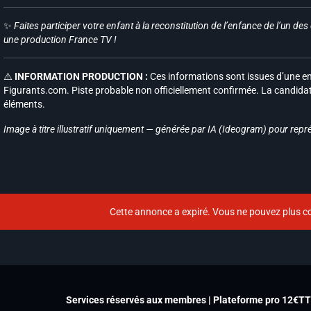
✨
Faites participer votre enfant à la reconstitution de l’enfance de l’un de
une production France TV !
⚠️
INFORMATION PRODUCTION :
Ces informations sont issues d’une enq
Figurants.com. Piste probable non officiellement confirmée. La candid
éléments.
Image à titre illustratif uniquement — générée par IA (Ideogram) pour repr
Cette annonce a expiré. Vous ne pouvez plus co
Services réservés aux membres | Plateforme pro 12€T