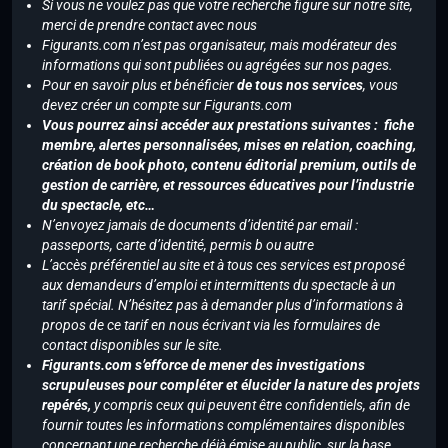
Si vous ne voulez pas que votre recherche figure sur notre site,
merci de prendre contact avec nous
Figurants.com n’est pas organisateur, mais modérateur des
informations qui sont publiées ou agrégées sur nos pages.
Pour en savoir plus et bénéficier
de tous nos services
, vous
devez créer un compte sur Figurants.com
Vous pourrez ainsi accéder aux prestations suivantes : fiche
membre, alertes personnalisées, mises en relation, coaching,
création de book photo, contenu éditorial premium, outils de
gestion de carrière, et ressources éducatives pour l’industrie
du spectacle, etc…
N’envoyez jamais de documents d’identité par email :
passeports, carte d’identité, permis b ou autre
L’accès préférentiel au site et à tous ces services est proposé
aux demandeurs d’emploi et intermittents du spectacle à un
tarif spécial. N’hésitez pas à demander plus d’informations à
propos de ce tarif en nous écrivant via les formulaires de
contact disponibles sur le site.
Figurants.com s’efforce de mener des investigations
scrupuleuses pour compléter et élucider la nature des projets
repérés,
y compris ceux qui peuvent être confidentiels, afin de
fournir toutes les informations complémentaires disponibles
concernant une recherche déjà émise au public, sur la base