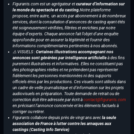
Figurants.com est un agrégateur et
curateur d’information sur
le monde du spectacle et du casting.
Notre plateforme
propose, entre autre, un accès par abonnement à de nombreux
services, dont la consultation d’annonces de casting ayant étés
été soigneusement vérifiées, filtrées et enrichies par notre
équipe d’experts. Chaque annonce fait l’objet d’une enquête
approfondie pour en assurer la légitimité et fournir des
informations complémentaires pertinentes à nos abonnés.
⚠️ VISUELS :
Certaines illustrations accompagnant nos
annonces sont générées par intelligence artificielle
à des fins
purement illustratives et informatives. Elles ne constituent pas
des photographies réelles et ne prétendent pas représenter
fidèlement les personnes mentionnées ni des supports
officiels émis par les productions. Ces visuels sont utilisés dans
un cadre de veille journalistique et d’information sur les projets
audiovisuels en préparation. Toute demande de retrait ou de
correction doit être adressée par écrit à
contact@figurants.com
en précisant l’annonce concernée et les éléments factuels à
corriger ou retirer.
Figurants collabore depuis près de vingt ans avec
la seule
association de France à lutter contre les arnaques aux
castings (Casting Info Service)