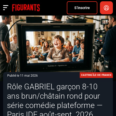
Divers
S’inscrire
Actualités
ANNONCER
FAQ
S’inscrire
CONNEXION
CASTING ÎLE-DE-FRANCE
Publié le 11 mai 2026
Rôle GABRIEL garçon 8-10
ans brun/châtain rond pour
série comédie plateforme —
Paris IDF août-sept. 2026