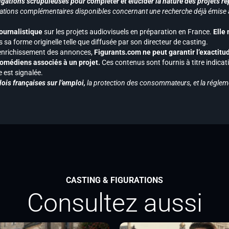
gations scrupuleuses pour compléter et élucider la nature des projets re
ormations complémentaires disponibles concernant une recherche déjà émise a
journalistique
sur les projets audiovisuels en préparation en France.
Elle
 sa forme originelle telle que diffusée par son directeur de casting.
 l’enrichissement des annonces,
Figurants.com ne peut garantir l’exactitu
s comédiens associés à un projet.
Ces contenus sont fournis à titre indicati
est signalée.
ois françaises sur l’emploi,
la protection des consommateurs, et la réglem
CASTING & FIGURATIONS
Consultez aussi