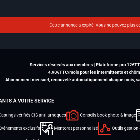
Cette annonce a expiré. Vous ne pouvez plus co
Services réservés aux membres | Plateforme pro 12€T
4.90€TTC/mois pour les intermittents et chô
Abonnement mensuel, renouvelé automatiquement chaque mois, san
ANTS À VOTRE SERVICE
Castings vérifiés CIS anti-arnaques
Conseils book photo & image
Événements exclusifs
Mentorat personnalisé
Outils gestion 