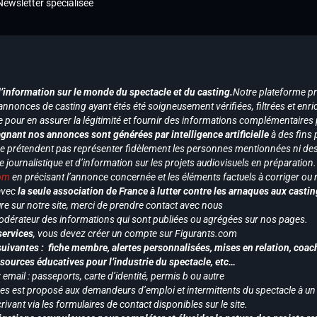
Newsletter spécialisée
d’information sur le monde du spectacle et du casting.
Notre plateforme p
annonces de casting ayant étés été soigneusement vérifiées, filtrées et enri
e pour en assurer la légitimité et fournir des informations complémentaires
gnant nos annonces sont générées par intelligence artificielle
à des fins 
ne prétendent pas représenter fidèlement les personnes mentionnées ni des 
le journalistique et d’information sur les projets audiovisuels en préparatio
com
en précisant l’annonce concernée et les éléments factuels à corriger ou re
 avec
la seule association de France à lutter contre les arnaques aux castin
re sur notre site, merci de prendre contact avec nous
odérateur des informations qui sont publiées ou agrégées sur nos pages.
services
, vous devez créer un compte sur Figurants.com
uivantes : fiche membre, alertes personnalisées, mises en relation, coac
ssources éducatives pour l’industrie du spectacle, etc…
mail : passeports, carte d’identité, permis b ou autre
vices est proposé aux demandeurs d’emploi et intermittents du spectacle à un
ivant via les formulaires de contact disponibles sur le site.