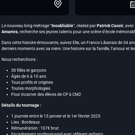
Le nouveau long-métrage “
Inoubliable
“, réalisé par
Patrick Cassir
, avec
Amamra
, recherche ses jeunes talents pour une scène d’école mémorabl
Dans cette histoire émouvante, suivez Elie, un Franco-Libanais de 34 an
derniers moments avec sa mère. Une histoire sur la famille, l’amour et le
Nous recherchons :
30 filles et garçons
Âgés de 6 à 10 ans
Tous profils et origines
Toutes morphologies
Pour incarner des élèves de CP à CM2
Détails du tournage :
1 journée entre le 13 janvier et le 1er février 2025
Lieu : Bordeaux
Rémunération : 107€ brut
Encadrement professionnel avec référent enfants