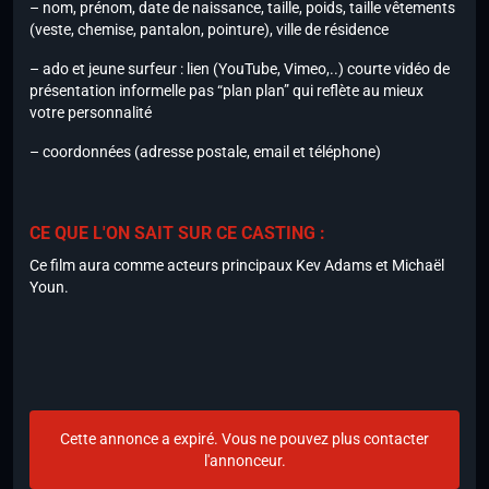
– nom, prénom, date de naissance, taille, poids, taille vêtements
(veste, chemise, pantalon, pointure), ville de résidence
– ado et jeune surfeur : lien (YouTube, Vimeo,..) courte vidéo de
présentation informelle pas “plan plan” qui reflète au mieux
votre personnalité
– coordonnées (adresse postale, email et téléphone)
CE QUE L'ON SAIT SUR CE CASTING :
Ce film aura comme acteurs principaux Kev Adams et Michaël
Youn.
Cette annonce a expiré. Vous ne pouvez plus contacter
l'annonceur.