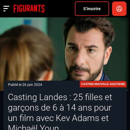
Divers
S’inscrire
Actualités
ANNONCER
FAQ
S’inscrire
CONNEXION
CASTING NOUVELLE-AQUITAINE
Publié le 26 juin 2024
Casting Landes : 25 filles et
garçons de 6 à 14 ans pour
un film avec Kev Adams et
Michaël Youn