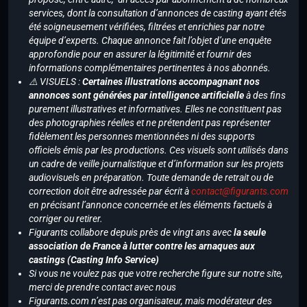
services, dont la consultation d’annonces de casting ayant étés
été soigneusement vérifiées, filtrées et enrichies par notre
équipe d’experts. Chaque annonce fait l’objet d’une enquête
approfondie pour en assurer la légitimité et fournir des
informations complémentaires pertinentes à nos abonnés.
⚠️ VISUELS :
Certaines illustrations accompagnant nos
annonces sont générées par intelligence artificielle
à des fins
purement illustratives et informatives. Elles ne constituent pas
des photographies réelles et ne prétendent pas représenter
fidèlement les personnes mentionnées ni des supports
officiels émis par les productions. Ces visuels sont utilisés dans
un cadre de veille journalistique et d’information sur les projets
audiovisuels en préparation. Toute demande de retrait ou de
correction doit être adressée par écrit à
contact@figurants.com
en précisant l’annonce concernée et les éléments factuels à
corriger ou retirer.
Figurants collabore depuis près de vingt ans avec
la seule
association de France à lutter contre les arnaques aux
castings (Casting Info Service)
Si vous ne voulez pas que votre recherche figure sur notre site,
merci de prendre contact avec nous
Figurants.com n’est pas organisateur, mais modérateur des