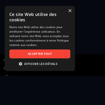
×
Ce site Web utilise des
cookies
Notre site Web utilise des cookies pour
améliorer l'expérience utilisateur. En
utilisant notre site Web, vous acceptez tous
les cookies conformément à notre Politique
relative aux cookies.
ACCEPTER TOUT
S’inscrire à Figurants.com
AFFICHER LES DÉTAILS
Questions fréquentes
STRICTEMENT NÉCESSAIRES
Poster une annonce
PERFORMANCE
Actualités
CIBLAGE
Voir le hall of fame
FONCTIONNALITÉ
Contact