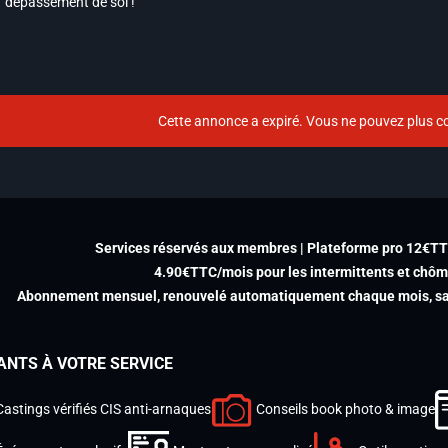
dépassement de soi !
Cette annonce a expiré. Vous ne pouvez plus co
Services réservés aux membres | Plateforme pro 12€T
4.90€TTC/mois pour les intermittents et chô
Abonnement mensuel, renouvelé automatiquement chaque mois, san
ANTS À VOTRE SERVICE
Castings vérifiés CIS anti-arnaques
Conseils book photo & image