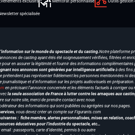
Événements exclusifs
Mentorat personnalisé
Outils gestion 
Newsletter spécialisée
d’information sur le monde du spectacle et du casting.
Notre plateforme p
annonces de casting ayant étés été soigneusement vérifiées, filtrées et enri
e pour en assurer la légitimité et fournir des informations complémentaires
gnant nos annonces sont générées par intelligence artificielle
à des fins 
ne prétendent pas représenter fidèlement les personnes mentionnées ni des 
le journalistique et d’information sur les projets audiovisuels en préparatio
com
en précisant l’annonce concernée et les éléments factuels à corriger ou re
 avec
la seule association de France à lutter contre les arnaques aux castin
re sur notre site, merci de prendre contact avec nous
odérateur des informations qui sont publiées ou agrégées sur nos pages.
services
, vous devez créer un compte sur Figurants.com
uivantes : fiche membre, alertes personnalisées, mises en relation, coac
ssources éducatives pour l’industrie du spectacle, etc…
mail : passeports, carte d’identité, permis b ou autre