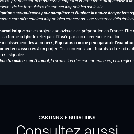
vices est proposé aux demandeurs d’emploi et intermittents du spectacle à un
ivant via les formulaires de contact disponibles sur le site.
gations scrupuleuses pour compléter et élucider la nature des projets re
ormations complémentaires disponibles concernant une recherche déjà émise a
journalistique
sur les projets audiovisuels en préparation en France.
Elle
 sa forme originelle telle que diffusée par son directeur de casting.
 l’enrichissement des annonces,
Figurants.com ne peut garantir l’exactitu
s comédiens associés à un projet.
Ces contenus sont fournis à titre indicati
est signalée.
ois françaises sur l’emploi,
la protection des consommateurs, et la réglem
CASTING & FIGURATIONS
Consultez aussi