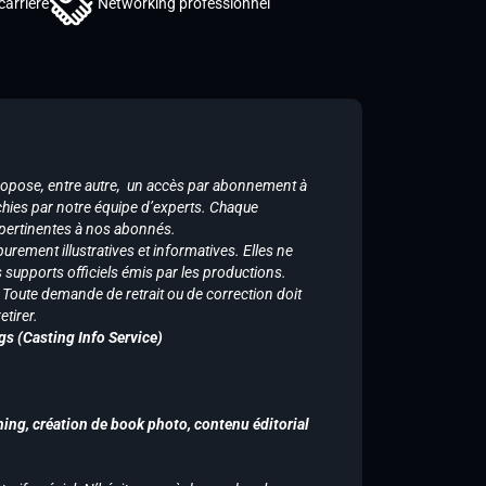
carrière
Networking professionnel
ropose, entre autre, un accès par abonnement à
chies par notre équipe d’experts. Chaque
 pertinentes à nos abonnés.
purement illustratives et informatives. Elles ne
supports officiels émis par les productions.
n. Toute demande de retrait ou de correction doit
tirer.
gs (Casting Info Service)
hing, création de book photo, contenu éditorial