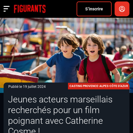
Divers
S’inscrire
Actualités
ANNONCER
FAQ
S’inscrire
CONNEXION
CASTING PROVENCE-ALPES-CÔTE D'AZUR
Publié le 19 juillet 2024
Jeunes acteurs marseillais
recherchés pour un film
poignant avec Catherine
Cosme !