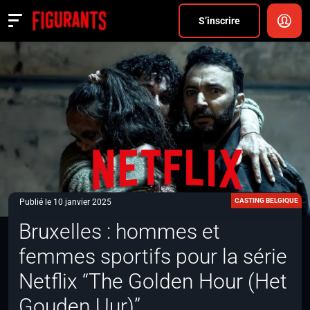
Divers
S’inscrire
Actualités
ANNONCER
FAQ
S’inscrire
CONNEXION
CASTING BELGIQUE
Publié le 10 janvier 2025
Bruxelles : hommes et
femmes sportifs pour la série
Netflix “The Golden Hour (Het
Gouden Uur)”