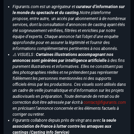
Figurants.com est un agrégateur et
curateur d’information sur
le monde du spectacle et du casting.
Notre plateforme
propose, entre autre, un accès par abonnement à de nombreux
services, dont la consultation d’annonces de casting ayant étés
été soigneusement vérifiées, filtrées et enrichies par notre
équipe d’experts. Chaque annonce fait l’objet d’une enquête
approfondie pour en assurer la légitimité et fournir des
informations complémentaires pertinentes à nos abonnés.
⚠️ VISUELS :
Certaines illustrations accompagnant nos
annonces sont générées par intelligence artificielle
à des fins
purement illustratives et informatives. Elles ne constituent pas
des photographies réelles et ne prétendent pas représenter
fidèlement les personnes mentionnées ni des supports
officiels émis par les productions. Ces visuels sont utilisés dans
un cadre de veille journalistique et d’information sur les projets
audiovisuels en préparation. Toute demande de retrait ou de
correction doit être adressée par écrit à
contact@figurants.com
en précisant l’annonce concernée et les éléments factuels à
corriger ou retirer.
Figurants collabore depuis près de vingt ans avec
la seule
association de France à lutter contre les arnaques aux
castings (Casting Info Service)