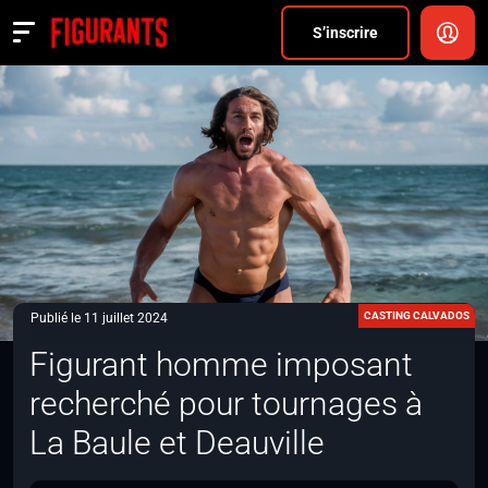
Divers
S’inscrire
Actualités
ANNONCER
FAQ
S’inscrire
CONNEXION
CASTING CALVADOS
Publié le 11 juillet 2024
Figurant homme imposant
recherché pour tournages à
La Baule et Deauville