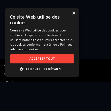
×
Ce site Web utilise des
cookies
Notre site Web utilise des cookies pour
améliorer l'expérience utilisateur. En
utilisant notre site Web, vous acceptez tous
les cookies conformément à notre Politique
relative aux cookies.
ACCEPTER TOUT
S’inscrire à Figurants.com
AFFICHER LES DÉTAILS
Questions fréquentes
STRICTEMENT NÉCESSAIRES
Poster une annonce
PERFORMANCE
Actualités
CIBLAGE
Voir le hall of fame
FONCTIONNALITÉ
Contact