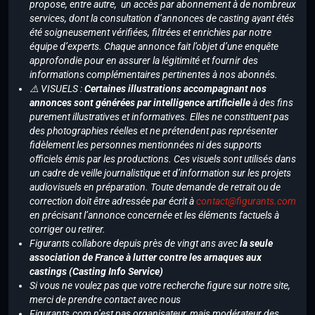
propose, entre autre, un accès par abonnement à de nombreux
services, dont la consultation d’annonces de casting ayant étés
été soigneusement vérifiées, filtrées et enrichies par notre
équipe d’experts. Chaque annonce fait l’objet d’une enquête
approfondie pour en assurer la légitimité et fournir des
informations complémentaires pertinentes à nos abonnés.
⚠️ VISUELS :
Certaines illustrations accompagnant nos
annonces sont générées par intelligence artificielle
à des fins
purement illustratives et informatives. Elles ne constituent pas
des photographies réelles et ne prétendent pas représenter
fidèlement les personnes mentionnées ni des supports
officiels émis par les productions. Ces visuels sont utilisés dans
un cadre de veille journalistique et d’information sur les projets
audiovisuels en préparation. Toute demande de retrait ou de
correction doit être adressée par écrit à
contact@figurants.com
en précisant l’annonce concernée et les éléments factuels à
corriger ou retirer.
Figurants collabore depuis près de vingt ans avec
la seule
association de France à lutter contre les arnaques aux
castings (Casting Info Service)
Si vous ne voulez pas que votre recherche figure sur notre site,
merci de prendre contact avec nous
Figurants.com n’est pas organisateur, mais modérateur des