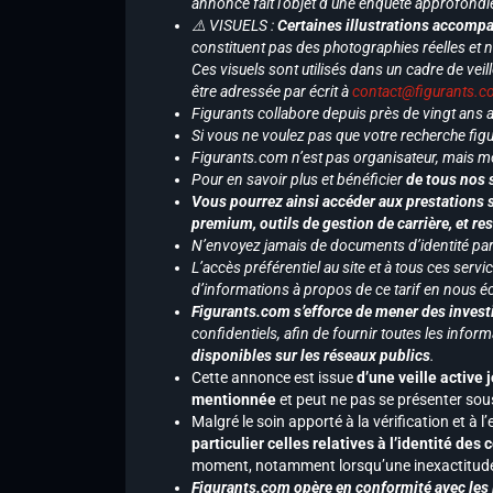
annonce fait l’objet d’une enquête approfondi
⚠️ VISUELS :
Certaines illustrations accompa
constituent pas des photographies réelles et 
Ces visuels sont utilisés dans un cadre de veil
être adressée par écrit à
contact@figurants.
Figurants collabore depuis près de vingt ans
Si vous ne voulez pas que votre recherche figu
Figurants.com n’est pas organisateur, mais m
Pour en savoir plus et bénéficier
de tous nos 
Vous pourrez ainsi accéder aux prestations s
premium, outils de gestion de carrière, et re
N’envoyez jamais de documents d’identité par e
L’accès préférentiel au site et à tous ces ser
d’informations à propos de ce tarif en nous écr
Figurants.com s’efforce de mener des investi
confidentiels, afin de fournir toutes les inf
disponibles sur les réseaux publics
.
Cette annonce est issue
d’une veille active 
mentionnée
et peut ne pas se présenter sous
Malgré le soin apporté à la vérification et à
particulier celles relatives à l’identité de
moment, notamment lorsqu’une inexactitude 
Figurants.com opère en conformité avec les l