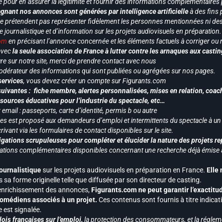
e pour en assurer la légitimité et fournir des informations complémentaires
gnant nos annonces sont générées par intelligence artificielle
à des fins 
ne prétendent pas représenter fidèlement les personnes mentionnées ni des 
le journalistique et d’information sur les projets audiovisuels en préparatio
com
en précisant l’annonce concernée et les éléments factuels à corriger ou re
 avec
la seule association de France à lutter contre les arnaques aux castin
re sur notre site, merci de prendre contact avec nous
odérateur des informations qui sont publiées ou agrégées sur nos pages.
services
, vous devez créer un compte sur Figurants.com
uivantes : fiche membre, alertes personnalisées, mises en relation, coac
ssources éducatives pour l’industrie du spectacle, etc…
mail : passeports, carte d’identité, permis b ou autre
vices est proposé aux demandeurs d’emploi et intermittents du spectacle à un
ivant via les formulaires de contact disponibles sur le site.
gations scrupuleuses pour compléter et élucider la nature des projets re
ormations complémentaires disponibles concernant une recherche déjà émise a
journalistique
sur les projets audiovisuels en préparation en France.
Elle
 sa forme originelle telle que diffusée par son directeur de casting.
 l’enrichissement des annonces,
Figurants.com ne peut garantir l’exactitu
s comédiens associés à un projet.
Ces contenus sont fournis à titre indicati
est signalée.
ois françaises sur l’emploi,
la protection des consommateurs, et la réglem