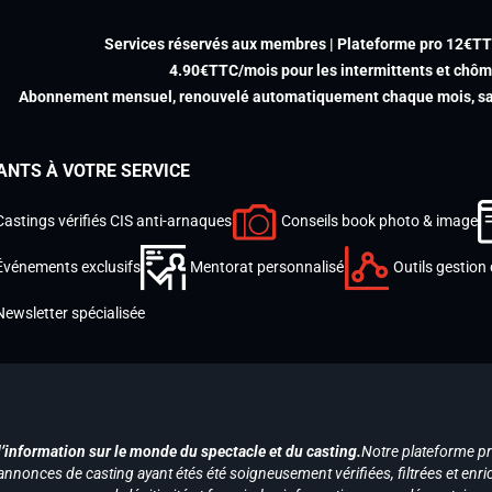
Services réservés aux membres | Plateforme pro 12€T
4.90€TTC/mois pour les intermittents et chô
Abonnement mensuel, renouvelé automatiquement chaque mois, san
ANTS À VOTRE SERVICE
Castings vérifiés CIS anti-arnaques
Conseils book photo & image
Événements exclusifs
Mentorat personnalisé
Outils gestion 
Newsletter spécialisée
d’information sur le monde du spectacle et du casting.
Notre plateforme p
annonces de casting ayant étés été soigneusement vérifiées, filtrées et enri