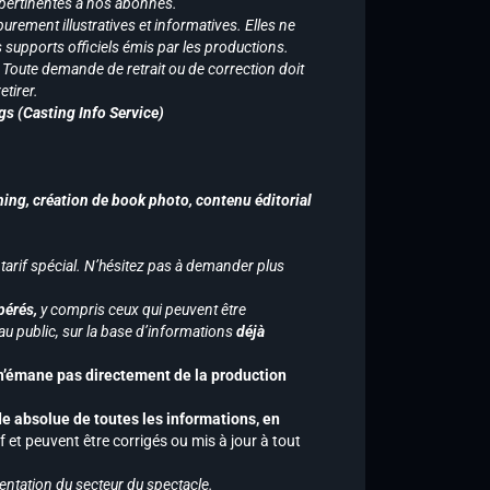
 pertinentes à nos abonnés.
purement illustratives et informatives. Elles ne
supports officiels émis par les productions.
n. Toute demande de retrait ou de correction doit
tirer.
gs (Casting Info Service)
hing, création de book photo, contenu éditorial
 tarif spécial. N’hésitez pas à demander plus
pérés,
y compris ceux qui peuvent être
u public, sur la base d’informations
déjà
 n’émane pas directement de la production
de absolue de toutes les informations, en
f et peuvent être corrigés ou mis à jour à tout
entation du secteur du spectacle.