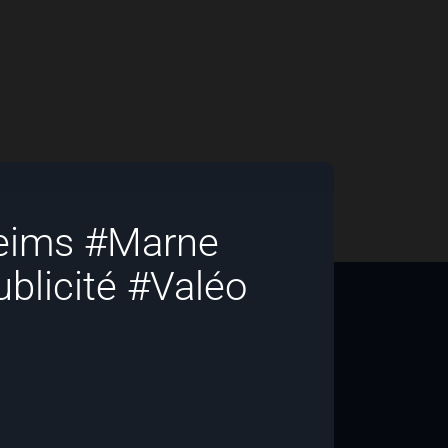
Reims #Marne
ublicité #Valéo