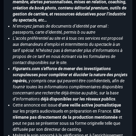
membre, alertes personnalisées, mises en relation, coaching,
création de book photo, contenu éditorial premium, outils de
gestion de carrière, et ressources éducatives pour l’industrie
du spectacle, etc…
N’envoyez jamais de documents d’identité par email :
passeports, carte d’identité, permis b ou autre
L’accès préférentiel au site et à tous ces services est proposé
aux demandeurs d’emploi et intermittents du spectacle à un
tarif spécial. N’hésitez pas à demander plus d’informations à
propos de ce tarif en nous écrivant via les formulaires de
contact disponibles sur le site.
Figurants.com s’efforce de mener des investigations
scrupuleuses pour compléter et élucider la nature des projets
repérés,
y compris ceux qui peuvent être confidentiels, afin de
fournir toutes les informations complémentaires disponibles
concernant une recherche déjà émise au public, sur la base
d’informations
déjà disponibles sur les réseaux publics
.
Cette annonce est issue
d’une veille active journalistique
sur les projets audiovisuels en préparation en France.
Elle
n’émane pas directement de la production mentionnée
et
peut ne pas se présenter sous sa forme originelle telle que
diffusée par son directeur de casting.
Malgré le soin apporté à la vérification et à l’enrichissement