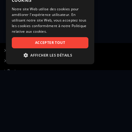
Notre site Web utilise des cookies pour
améliorer l'expérience utilisateur. En
utilisant notre site Web, vous acceptez tous
les cookies conformément à notre Politique
relative aux cookies.
ACCEPTER TOUT
S’inscrire à Figurants.com
AFFICHER LES DÉTAILS
Questions fréquentes
STRICTEMENT NÉCESSAIRES
Poster une annonce
PERFORMANCE
Actualités
CIBLAGE
Voir le hall of fame
FONCTIONNALITÉ
Contact
NON CLASSIFIÉS
Gestion d’abonnement
Transparence des avis