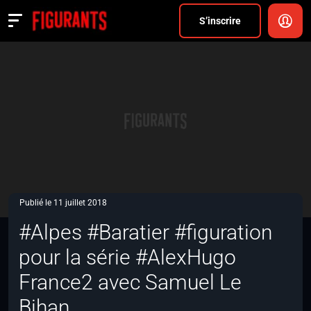
Divers
S’inscrire
Actualités
ANNONCER
FAQ
S’inscrire
CONNEXION
Publié le 11 juillet 2018
#Alpes #Baratier #figuration
pour la série #AlexHugo
France2 avec Samuel Le
Bihan