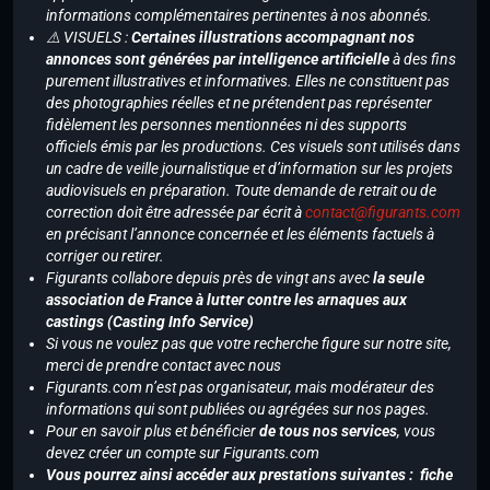
informations complémentaires pertinentes à nos abonnés.
⚠️ VISUELS :
Certaines illustrations accompagnant nos
annonces sont générées par intelligence artificielle
à des fins
purement illustratives et informatives. Elles ne constituent pas
des photographies réelles et ne prétendent pas représenter
fidèlement les personnes mentionnées ni des supports
officiels émis par les productions. Ces visuels sont utilisés dans
un cadre de veille journalistique et d’information sur les projets
audiovisuels en préparation. Toute demande de retrait ou de
correction doit être adressée par écrit à
contact@figurants.com
en précisant l’annonce concernée et les éléments factuels à
corriger ou retirer.
Figurants collabore depuis près de vingt ans avec
la seule
association de France à lutter contre les arnaques aux
castings (Casting Info Service)
Si vous ne voulez pas que votre recherche figure sur notre site,
merci de prendre contact avec nous
Figurants.com n’est pas organisateur, mais modérateur des
informations qui sont publiées ou agrégées sur nos pages.
Pour en savoir plus et bénéficier
de tous nos services
, vous
devez créer un compte sur Figurants.com
Vous pourrez ainsi accéder aux prestations suivantes : fiche