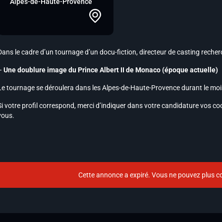
Alpes-de-Haute-Provence
Dans le cadre d’un tournage d’un docu-fiction, directeur de casting recherch
–
Une doublure image du Prince Albert II de Monaco (époque actuelle)
Le tournage se déroulera dans les Alpes-de-Haute-Provence durant le mois
Si votre profil correspond, merci d’indiquer dans votre candidature vos c
vous.
Cette annonce a expiré. Vous ne pouvez plus co