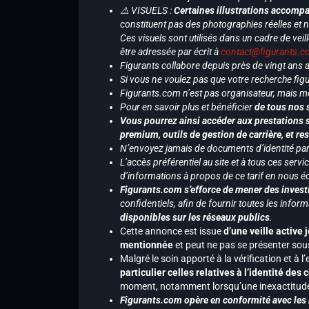
⚠️ VISUELS :
Certaines illustrations accompa
constituent pas des photographies réelles et 
Ces visuels sont utilisés dans un cadre de veil
être adressée par écrit à
contact@figurants.
Figurants collabore depuis près de vingt ans
Si vous ne voulez pas que votre recherche figu
Figurants.com n’est pas organisateur, mais m
Pour en savoir plus et bénéficier
de tous nos 
Vous pourrez ainsi accéder aux prestations s
premium, outils de gestion de carrière, et re
N’envoyez jamais de documents d’identité par e
L’accès préférentiel au site et à tous ces ser
d’informations à propos de ce tarif en nous écr
Figurants.com s’efforce de mener des investi
confidentiels, afin de fournir toutes les inf
disponibles sur les réseaux publics
.
Cette annonce est issue
d’une veille active 
mentionnée
et peut ne pas se présenter sous
Malgré le soin apporté à la vérification et à
particulier celles relatives à l’identité de
moment, notamment lorsqu’une inexactitude 
Figurants.com opère en conformité avec les l