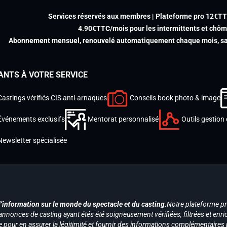
Services réservés aux membres | Plateforme pro 12€T
4.90€TTC/mois pour les intermittents et chô
Abonnement mensuel, renouvelé automatiquement chaque mois, san
ANTS À VOTRE SERVICE
Castings vérifiés CIS anti-arnaques
Conseils book photo & image
Événements exclusifs
Mentorat personnalisé
Outils gestion 
Newsletter spécialisée
d’information sur le monde du spectacle et du casting.
Notre plateforme p
annonces de casting ayant étés été soigneusement vérifiées, filtrées et enri
e pour en assurer la légitimité et fournir des informations complémentaires