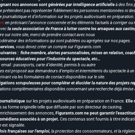
gnant nos annonces sont générées par intelligence artificielle
à des fins 
ne prétendent pas représenter fidèlement les personnes mentionnées ni des 
le journalistique et d’information sur les projets audiovisuels en préparatio
com
en précisant l’annonce concernée et les éléments factuels à corriger ou re
 avec
la seule association de France à lutter contre les arnaques aux castin
re sur notre site, merci de prendre contact avec nous
odérateur des informations qui sont publiées ou agrégées sur nos pages.
services
, vous devez créer un compte sur Figurants.com
uivantes : fiche membre, alertes personnalisées, mises en relation, coac
ssources éducatives pour l’industrie du spectacle, etc…
mail : passeports, carte d’identité, permis b ou autre
vices est proposé aux demandeurs d’emploi et intermittents du spectacle à un
ivant via les formulaires de contact disponibles sur le site.
gations scrupuleuses pour compléter et élucider la nature des projets re
ormations complémentaires disponibles concernant une recherche déjà émise a
journalistique
sur les projets audiovisuels en préparation en France.
Elle
 sa forme originelle telle que diffusée par son directeur de casting.
 l’enrichissement des annonces,
Figurants.com ne peut garantir l’exactitu
s comédiens associés à un projet.
Ces contenus sont fournis à titre indicati
est signalée.
ois françaises sur l’emploi,
la protection des consommateurs, et la réglem