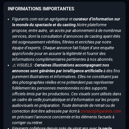
INFORMATIONS IMPORTANTES
Figurants.com est un agrégateur et
curateur d’information sur
le monde du spectacle et du casting.
Notre plateforme
propose, entre autre, un accès par abonnement à de nombreux
services, dont la consultation d’annonces de casting ayant étés
été soigneusement vérifiées, filtrées et enrichies par notre
équipe d’experts. Chaque annonce fait l’objet d’une enquête
approfondie pour en assurer la légitimité et fournir des
informations complémentaires pertinentes à nos abonnés.
⚠️ VISUELS :
Certaines illustrations accompagnant nos
annonces sont générées par intelligence artificielle
à des fins
purement illustratives et informatives. Elles ne constituent pas
des photographies réelles et ne prétendent pas représenter
fidèlement les personnes mentionnées ni des supports
officiels émis par les productions. Ces visuels sont utilisés dans
un cadre de veille journalistique et d’information sur les projets
audiovisuels en préparation. Toute demande de retrait ou de
correction doit être adressée par écrit à
contact@figurants.com
en précisant l’annonce concernée et les éléments factuels à
corriger ou retirer.
Figurants collabore depuis près de vingt ans avec
la seule