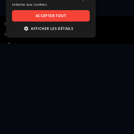
relative aux cookies.
ACCEPTER TOUT
S’inscrire à Figurants.com
AFFICHER LES DÉTAILS
Questions fréquentes
STRICTEMENT NÉCESSAIRES
Poster une annonce
PERFORMANCE
Actualités
CIBLAGE
Voir le hall of fame
FONCTIONNALITÉ
Contact
NON CLASSIFIÉS
Gestion d’abonnement
Transparence des avis
Strictement nécessaires
Performance
Mentions légales
Conditions générales
Ciblage
Fonctionnalité
Confidentialité
Cadre juridique et éditorial
Non classifiés
Création site web twinbi