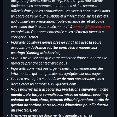
des photographies réelles et ne prétendent pas représenter
fidèlement les personnes mentionnées ni des supports
officiels émis par les productions. Ces visuels sont utilisés dans
un cadre de veille journalistique et d’information sur les projets
audiovisuels en préparation. Toute demande de retrait ou de
correction doit être adressée par écrit à
contact@figurants.com
en précisant l’annonce concernée et les éléments factuels à
corriger ou retirer.
Figurants collabore depuis près de vingt ans avec
la seule
association de France à lutter contre les arnaques aux
castings (Casting Info Service)
Si vous ne voulez pas que votre recherche figure sur notre site,
merci de prendre contact avec nous
Figurants.com n’est pas organisateur, mais modérateur des
informations qui sont publiées ou agrégées sur nos pages.
Pour en savoir plus et bénéficier
de tous nos services
, vous
devez créer un compte sur Figurants.com
Vous pourrez ainsi accéder aux prestations suivantes : fiche
membre, alertes personnalisées, mises en relation, coaching,
création de book photo, contenu éditorial premium, outils de
gestion de carrière, et ressources éducatives pour l’industrie
du spectacle, etc…
N’envoyez jamais de documents d’identité par email :