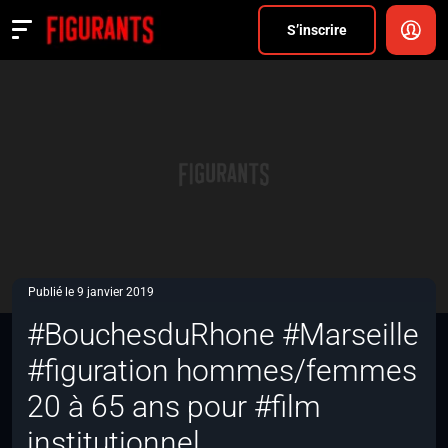
Divers
S’inscrire
Actualités
ANNONCER
FAQ
S’inscrire
CONNEXION
Publié le 9 janvier 2019
#BouchesduRhone #Marseille
#figuration hommes/femmes
20 à 65 ans pour #film
institutionnel