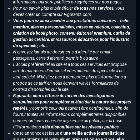
informations qui sont publiées ou agrégées sur nos pages.
Pour en savoir plus et bénéficier
de tous nos services
, vous
devez créer un compte sur Figurants.com
Vous pourrez ainsi accéder aux prestations suivantes : fiche
membre, alertes personnalisées, mises en relation, coaching,
création de book photo, contenu éditorial premium, outils de
gestion de carrière, et ressources éducatives pour l’industrie
du spectacle, etc…
N’envoyez jamais de documents d’identité par email :
passeports, carte d’identité, permis b ou autre
L’accès préférentiel au site et à tous ces services est proposé
aux demandeurs d’emploi et intermittents du spectacle à un
tarif spécial. N’hésitez pas à demander plus d’informations à
propos de ce tarif en nous écrivant via les formulaires de
contact disponibles sur le site.
Figurants.com s’efforce de mener des investigations
scrupuleuses pour compléter et élucider la nature des projets
repérés,
y compris ceux qui peuvent être confidentiels, afin de
fournir toutes les informations complémentaires disponibles
concernant une recherche déjà émise au public, sur la base
d’informations
déjà disponibles sur les réseaux publics
.
Cette annonce est issue
d’une veille active journalistique
sur les projets audiovisuels en préparation en France.
Elle