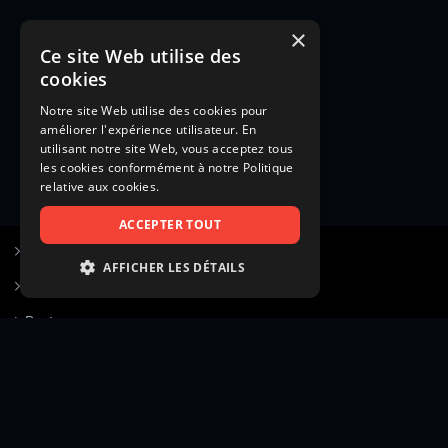
×
Ce site Web utilise des
cookies
Notre site Web utilise des cookies pour
améliorer l'expérience utilisateur. En
utilisant notre site Web, vous acceptez tous
les cookies conformément à notre Politique
relative aux cookies.
ACCEPTER TOUT
S’inscrire à Figurants.com
AFFICHER LES DÉTAILS
Questions fréquentes
STRICTEMENT NÉCESSAIRES
Poster une annonce
PERFORMANCE
Actualités
CIBLAGE
Voir le hall of fame
FONCTIONNALITÉ
Contact