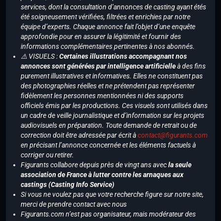
services, dont la consultation d’annonces de casting ayant étés
été soigneusement vérifiées, filtrées et enrichies par notre
équipe d’experts. Chaque annonce fait l’objet d’une enquête
approfondie pour en assurer la légitimité et fournir des
informations complémentaires pertinentes à nos abonnés.
⚠️ VISUELS :
Certaines illustrations accompagnant nos
annonces sont générées par intelligence artificielle
à des fins
purement illustratives et informatives. Elles ne constituent pas
des photographies réelles et ne prétendent pas représenter
fidèlement les personnes mentionnées ni des supports
officiels émis par les productions. Ces visuels sont utilisés dans
un cadre de veille journalistique et d’information sur les projets
audiovisuels en préparation. Toute demande de retrait ou de
correction doit être adressée par écrit à
contact@figurants.com
en précisant l’annonce concernée et les éléments factuels à
corriger ou retirer.
Figurants collabore depuis près de vingt ans avec
la seule
association de France à lutter contre les arnaques aux
castings (Casting Info Service)
Si vous ne voulez pas que votre recherche figure sur notre site,
merci de prendre contact avec nous
Figurants.com n’est pas organisateur, mais modérateur des